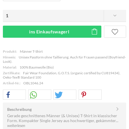
ins Einkaufswagerl
Produkt:
Männer T-Shirt
Hinweis:
Unisex Passform ohne Taillierung. Auch für Frauen passend (Boyfriend-
Look).
Material:
100% Baumwolle (Bio)
Zertifikate:
Fair Wear Foundation, G.O.T.S. (organic certified by CU819434),
Oeko-Tex® Standard 100
Artikel-Nr.:
OBL1046.24
Beschreibung
Gerade geschnittenes Männer (& Unisex) T-Shirt in klassischer
Form. Kompakter Single Jersey aus hochwertiger, gekämmter...
weiterlesen