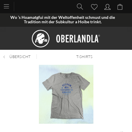
Wo ’s Hoamatgfui mit der Weltoffenheit schmust und die
Tradition mit der Subkultur a Hoibe trinkt.
ÜBERSICHT
T-SHIRTS