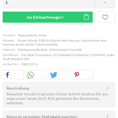
ins Einkaufswagerl
Produkt:
Kapuzenpulli, unisex
Hinweis:
Unisex-Schnitt. Fällt für Männer eher klein aus, darum besser eine
Nummer größer als die T-Shirts bestellen.
Material:
85% Baumwolle (Bio), 15% Polyester (recycelt)
Zertifikate:
Fair Wear Foundation, OCS blended (certified by CU819434), Oeko-
Tex® Standard 100
Artikel-Nr.:
OBL2191.6
Beschreibung
Bequemer Hoodie in geradem Unisex-Schnitt (medium fit), aus
angerautem Sweat-Stoff: 85% gekämmte Bio-Baumwolle...
weiterlesen
Retouren vermeiden: Maßtabelle beachten!