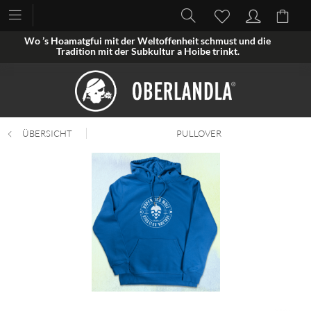
Wo ’s Hoamatgfui mit der Weltoffenheit schmust und die
Tradition mit der Subkultur a Hoibe trinkt.
ÜBERSICHT
PULLOVER