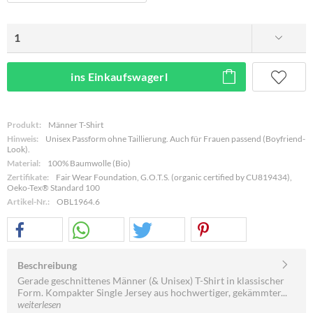
ins Einkaufswagerl
Produkt:
Männer T-Shirt
Hinweis:
Unisex Passform ohne Taillierung. Auch für Frauen passend (Boyfriend-
Look).
Material:
100% Baumwolle (Bio)
Zertifikate:
Fair Wear Foundation, G.O.T.S. (organic certified by CU819434),
Oeko-Tex® Standard 100
Artikel-Nr.:
OBL1964.6
Beschreibung
Gerade geschnittenes Männer (& Unisex) T-Shirt in klassischer
Form. Kompakter Single Jersey aus hochwertiger, gekämmter...
weiterlesen