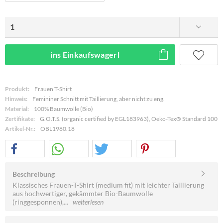
ins Einkaufswagerl
Produkt:
Frauen T-Shirt
Hinweis:
Femininer Schnitt mit Taillierung, aber nicht zu eng.
Material:
100% Baumwolle (Bio)
Zertifikate:
G.O.T.S. (organic certified by EGL183963), Oeko-Tex® Standard 100
Artikel-Nr.:
OBL1980.18
Beschreibung
Klassisches Frauen-T-Shirt (medium fit) mit leichter Taillierung
aus hochwertiger, gekämmter Bio-Baumwolle
(ringgesponnen),...
weiterlesen