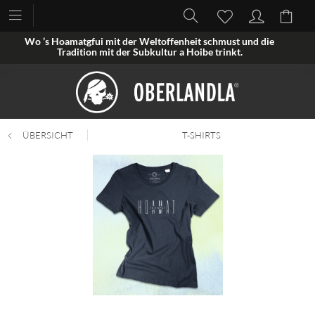
Wo ’s Hoamatgfui mit der Weltoffenheit schmust und die
Tradition mit der Subkultur a Hoibe trinkt.
ÜBERSICHT
T-SHIRTS