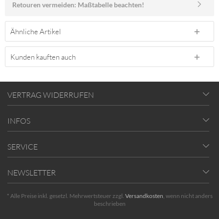
Retouren vermeiden: Maßtabelle beachten!
Ähnliche Artikel
Kunden kauften auch
VERTRAG WIDERRUFEN
INFOS
SERVICE
NEWSLETTER
* Alle Preise inkl. gesetzl. Mehrwertsteuer zzgl.
Versandkosten
, wenn nicht anders
beschrieben