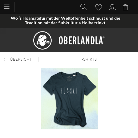
Wo ’s Hoamatgfui mit der Weltoffenheit schmust und die
Tradition mit der Subkultur a Hoibe trinkt.
ÜBERSICHT
T-SHIRTS