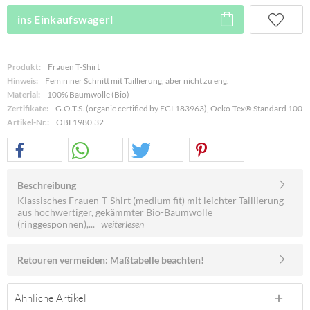
ins Einkaufswagerl
Produkt:
Frauen T-Shirt
Hinweis:
Femininer Schnitt mit Taillierung, aber nicht zu eng.
Material:
100% Baumwolle (Bio)
Zertifikate:
G.O.T.S. (organic certified by EGL183963), Oeko-Tex® Standard 100
Artikel-Nr.:
OBL1980.32
Beschreibung
Klassisches Frauen-T-Shirt (medium fit) mit leichter Taillierung
aus hochwertiger, gekämmter Bio-Baumwolle
(ringgesponnen),...
weiterlesen
Retouren vermeiden: Maßtabelle beachten!
Ähnliche Artikel