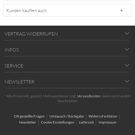
Kunden kauften auch
VERTRAG WIDERRUFEN
INFOS
SERVICE
NEWSLETTER
* Alle Preise inkl. gesetzl. Mehrwertsteuer zzgl.
Versandkosten
, wenn nicht anders
beschrieben
Oft gestellte Fragen
Umtausch / Rückgabe
Widerruf erklären
Newsletter
Cookie Einstellungen
Lieferzeit
Impressum