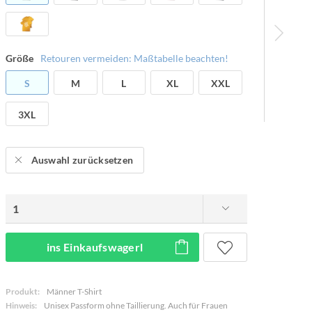
Größe
Retouren vermeiden: Maßtabelle beachten!
S
M
L
XL
XXL
3XL
Auswahl zurücksetzen
ins Einkaufswagerl
Produkt:
Männer T-Shirt
Hinweis:
Unisex Passform ohne Taillierung. Auch für Frauen