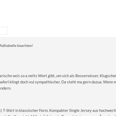
aßtabelle beachten!
rischn wo's so a netts Wort gibt, um sich als Besserwisser, Klugschei
ferl klingt doch vui sympathischer. Da steht ma gern dazua. Wenn m
andern.
T-Shirt in klassischer Form. Kompakter Single Jersey aus hochwerti