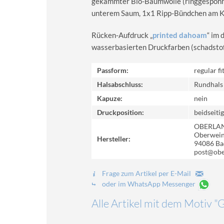
gekämmter Bio-Baumwolle (ringgesponn
unterem Saum, 1x1 Ripp-Bündchen am Kr
Rücken-Aufdruck „
printed dahoam
“ im 
wasserbasierten Druckfarben (schadstoff-
Passform:
regular fi
Halsabschluss:
Rundhals
Kapuze:
nein
Druckposition:
beidseitig
OBERLA
Oberweinz
Hersteller:
94086 Ba
post@obe
Frage zum Artikel per E-Mail
oder im WhatsApp Messenger
Alle Artikel mit dem Motiv "