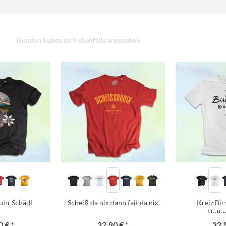
Kunden haben sich ebenfalls angesehen
uin-Schädl
Scheiß da nix dann fait da nix
Kreiz Bi
Holle
 € *
32,90 € *
32,