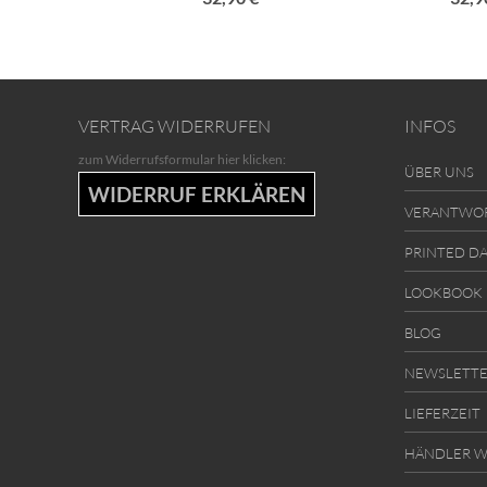
VERTRAG WIDERRUFEN
INFOS
zum Widerrufsformular hier klicken:
ÜBER UNS
WIDERRUF ERKLÄREN
VERANTWO
PRINTED D
LOOKBOOK
BLOG
NEWSLETT
LIEFERZEIT
HÄNDLER W