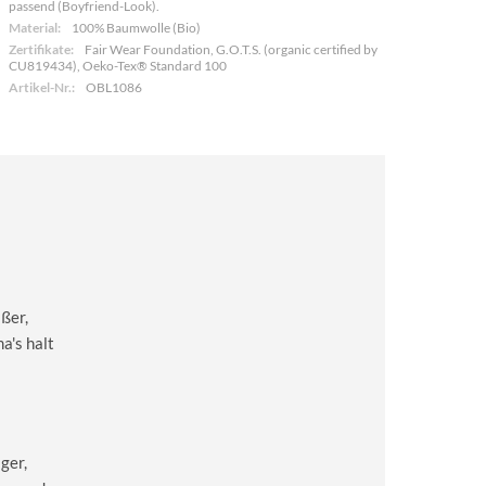
passend (Boyfriend-Look).
Material:
100% Baumwolle (Bio)
Zertifikate:
Fair Wear Foundation, G.O.T.S. (organic certified by
CU819434), Oeko-Tex® Standard 100
Artikel-Nr.:
OBL1086
ßer,
a's halt
ger,