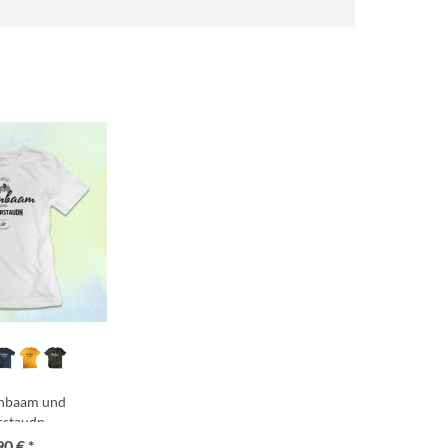
rnbaam und
rstaudn
90 € *