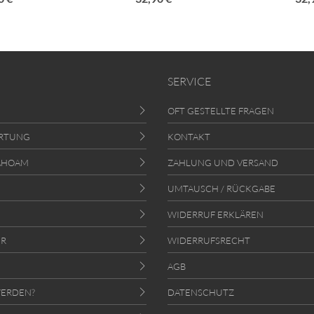
SERVICE
OFT GESTELLTE FRAGEN
RTUNG
KONTAKT
AHOAM
ZAHLUNG UND VERSAND
UMTAUSCH / RÜCKGABE
WIDERRUF ERKLÄREN
ER
WIDERRUFSRECHT
AGB
ERDEN?
DATENSCHUTZ