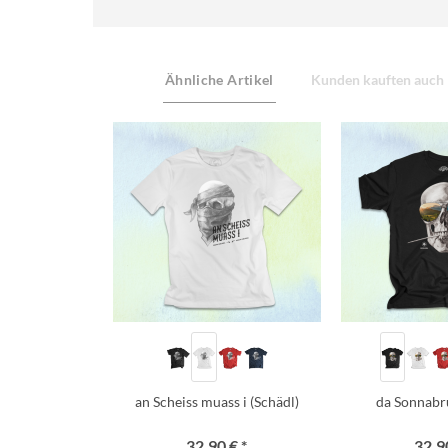
Ähnliche Artikel
Kunden kauften auch
an Scheiss muass i (Schädl)
da Sonnabr
32,90 € *
32,90