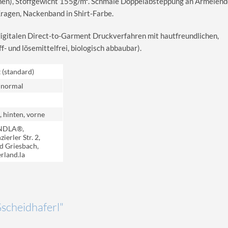
en), Stoffgewicht 155g/m². Schmale Doppelabsteppung an Ärmelend
agen, Nackenband in Shirt-Farbe.
digitalen Direct-to-Garment Druckverfahren mit hautfreundlichen,
 und lösemittelfrei, biologisch abbaubar).
t (standard)
 normal
, hinten, vorne
NDLA®,
ierler Str. 2,
d Griesbach,
rland.la
Gscheidhaferl"