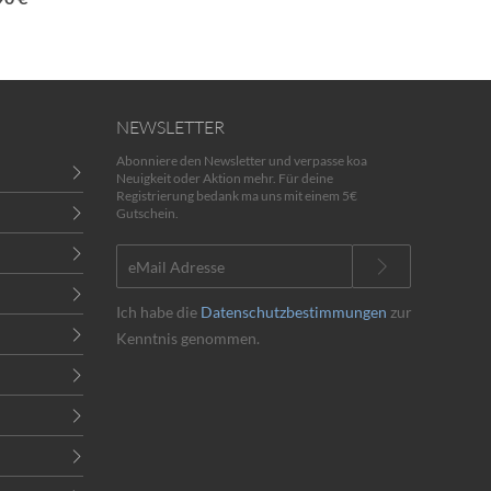
NEWSLETTER
Abonniere den Newsletter und verpasse koa
Neuigkeit oder Aktion mehr. Für deine
Registrierung bedank ma uns mit einem 5€
Gutschein.
Ich habe die
Datenschutzbestimmungen
zur
Kenntnis genommen.