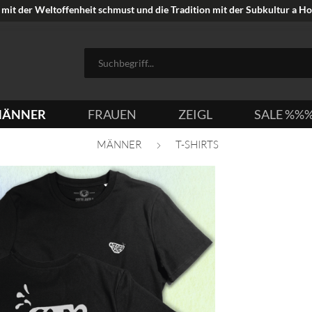
mit der Weltoffenheit schmust und die Tradition mit der Subkultur a Hoi
ÄNNER
FRAUEN
ZEIGL
SALE %%
MÄNNER
T-SHIRTS