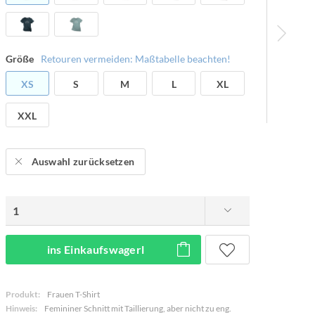
Größe
Retouren vermeiden: Maßtabelle beachten!
XS
S
M
L
XL
XXL
Auswahl zurücksetzen
ins Einkaufswagerl
Produkt:
Frauen T-Shirt
Hinweis:
Femininer Schnitt mit Taillierung, aber nicht zu eng.