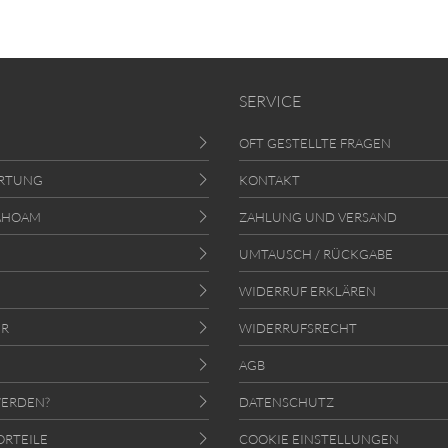
SERVICE
OFT GESTELLTE FRAGEN
RTUNG
KONTAKT
AHOAM
ZAHLUNG UND VERSAND
UMTAUSCH / RÜCKGABE
WIDERRUF ERKLÄREN
ER
WIDERRUFSRECHT
AGB
ERDEN?
DATENSCHUTZ
ORTEILE
COOKIE EINSTELLUNGEN