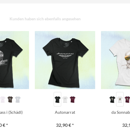
Kunden haben sich ebenfalls angesehen
ss i (Schädl)
Autonarrat
da Sonnab
 € *
32,90 € *
32,