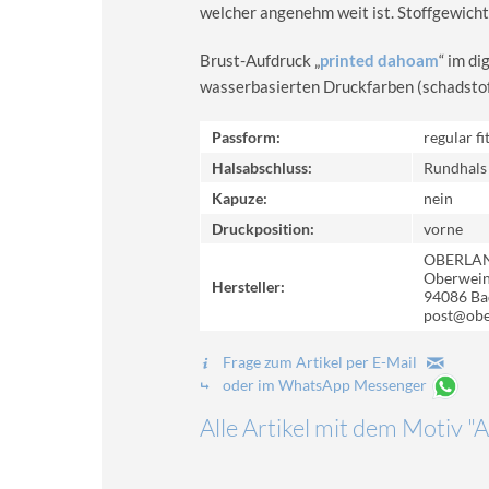
welcher angenehm weit ist. Stoffgewicht
Brust-Aufdruck „
printed dahoam
“ im d
wasserbasierten Druckfarben (schadstoff-
Passform:
regular fi
Halsabschluss:
Rundhals
Kapuze:
nein
Druckposition:
vorne
OBERLA
Oberweinz
Hersteller:
94086 Ba
post@obe
Frage zum Artikel per E-Mail
oder im WhatsApp Messenger
Alle Artikel mit dem Motiv "