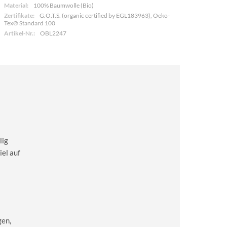
Material:
100% Baumwolle (Bio)
Zertifikate:
G.O.T.S. (organic certified by EGL183963), Oeko-
Tex® Standard 100
Artikel-Nr.:
OBL2247
lig
iel auf
gen,