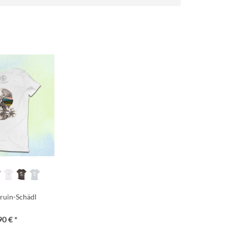
ruin-Schädl
90 € *