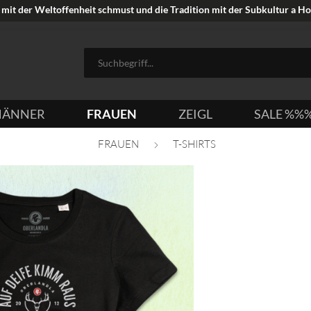
mit der Weltoffenheit schmust und die Tradition mit der Subkultur a Hoi
ÄNNER
FRAUEN
ZEIGL
SALE %%
FRAUEN
T-SHIRTS