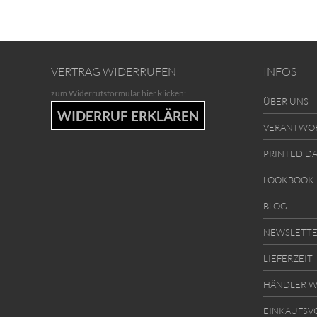
VERTRAG WIDERRUFEN
INFOS
zum Widerrufsformular hier klicken:
ÜBER UNS
WIDERRUF ERKLÄREN
VERANTWO
PRINTED D
LOOKBOOK
BLOG
NEWSLETT
LIEFERZEIT
HÄNDLER W
EINKAUFSV