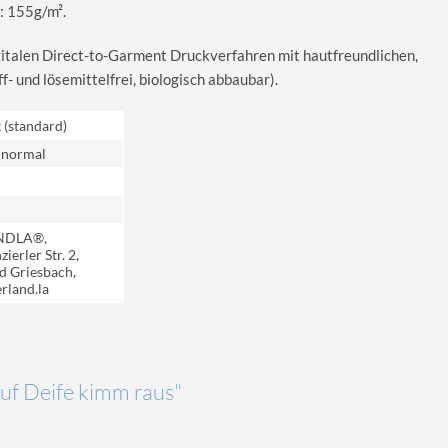
: 155g/m².
igitalen Direct-to-Garment Druckverfahren mit hautfreundlichen,
 und lösemittelfrei, biologisch abbaubar).
t (standard)
 normal
NDLA®,
ierler Str. 2,
d Griesbach,
rland.la
Auf Deife kimm raus"