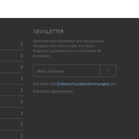
NEWSLETTER
Abonniere den Newsletter und verpasse koa
Neuigkeit oder Aktion mehr. Für deine
Registrierung bedank ma uns mit einem 5€
Gutschein.
Ich habe die
Datenschutzbestimmungen
zur
Kenntnis genommen.