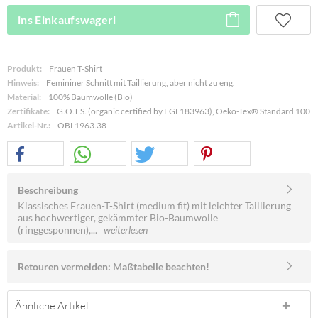
ins Einkaufswagerl
Produkt:
Frauen T-Shirt
Hinweis:
Femininer Schnitt mit Taillierung, aber nicht zu eng.
Material:
100% Baumwolle (Bio)
Zertifikate:
G.O.T.S. (organic certified by EGL183963), Oeko-Tex® Standard 100
Artikel-Nr.:
OBL1963.38
Beschreibung
Klassisches Frauen-T-Shirt (medium fit) mit leichter Taillierung
aus hochwertiger, gekämmter Bio-Baumwolle
(ringgesponnen),...
weiterlesen
Retouren vermeiden: Maßtabelle beachten!
Ähnliche Artikel