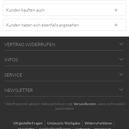
Kunden kauften auch
Kunden haben sich ebenfalls angesehen
VERTRAG WIDERRUFEN
INFOS
SERVICE
NEWSLETTER
* Alle Preise inkl. gesetzl. Mehrwertsteuer zzgl.
Versandkosten
, wenn nicht anders
beschrieben
Oft gestellte Fragen
Umtausch / Rückgabe
Widerruf erklären
Newsletter
Cookie Einstellungen
Lieferzeit
Impressum