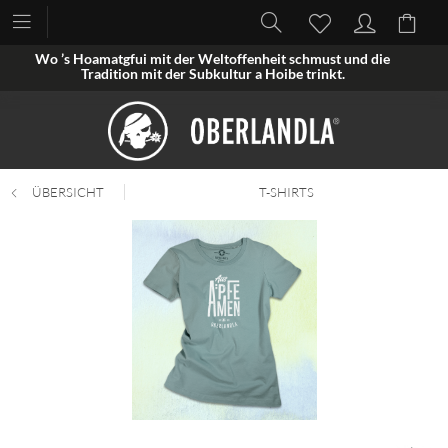
Wo ’s Hoamatgfui mit der Weltoffenheit schmust und die
Tradition mit der Subkultur a Hoibe trinkt.
ÜBERSICHT
T-SHIRTS