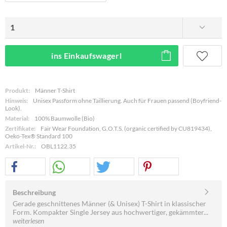
ins Einkaufswagerl
Produkt:
Männer T-Shirt
Hinweis:
Unisex Passform ohne Taillierung. Auch für Frauen passend (Boyfriend-
Look).
Material:
100% Baumwolle (Bio)
Zertifikate:
Fair Wear Foundation, G.O.T.S. (organic certified by CU819434),
Oeko-Tex® Standard 100
Artikel-Nr.:
OBL1122.35
Beschreibung
Gerade geschnittenes Männer (& Unisex) T-Shirt in klassischer
Form. Kompakter Single Jersey aus hochwertiger, gekämmter...
weiterlesen