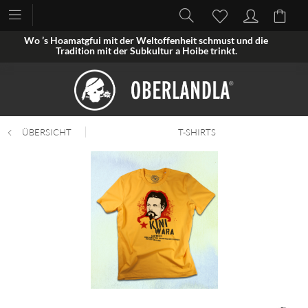
Wo ’s Hoamatgfui mit der Weltoffenheit schmust und die
Tradition mit der Subkultur a Hoibe trinkt.
ÜBERSICHT
T-SHIRTS