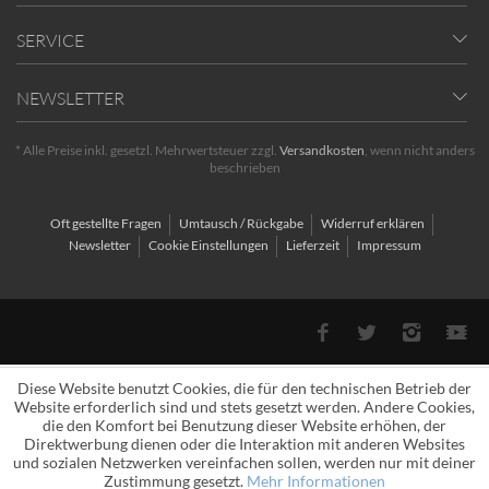
SERVICE
NEWSLETTER
* Alle Preise inkl. gesetzl. Mehrwertsteuer zzgl.
Versandkosten
, wenn nicht anders
beschrieben
Oft gestellte Fragen
Umtausch / Rückgabe
Widerruf erklären
Newsletter
Cookie Einstellungen
Lieferzeit
Impressum
Diese Website benutzt Cookies, die für den technischen Betrieb der
Website erforderlich sind und stets gesetzt werden. Andere Cookies,
die den Komfort bei Benutzung dieser Website erhöhen, der
Direktwerbung dienen oder die Interaktion mit anderen Websites
und sozialen Netzwerken vereinfachen sollen, werden nur mit deiner
Zustimmung gesetzt.
Mehr Informationen