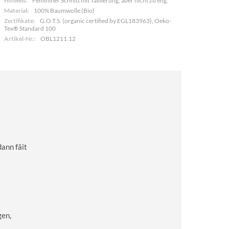
Hinweis:
Femininer Schnitt mit Taillierung, aber nicht zu eng.
Material:
100% Baumwolle (Bio)
Zertifikate:
G.O.T.S. (organic certified by EGL183963), Oeko-
Tex® Standard 100
Artikel-Nr.:
OBL1211.12
dann fäit
gen,