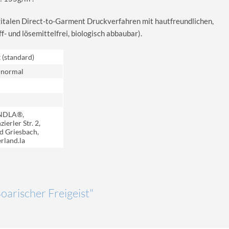
igitalen Direct-to-Garment Druckverfahren mit hautfreundlichen,
 und lösemittelfrei, biologisch abbaubar).
t (standard)
 normal
NDLA®,
ierler Str. 2,
d Griesbach,
rland.la
Boarischer Freigeist"