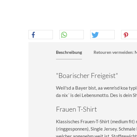
Beschreibung
Retouren vermeiden: M
"Boarischer Freigeist"
Weil'sd a Bayer bist, aa wenn'sd koa typis
da nix´ is dei Lebensmotto. Des is dein Sh
Frauen T-Shirt
Klassisches Frauen-T-Shirt (medium fit)
(ringgesponnen), Single Jersey. Schma
welcher angenehm weit ist. Stoffgewicht