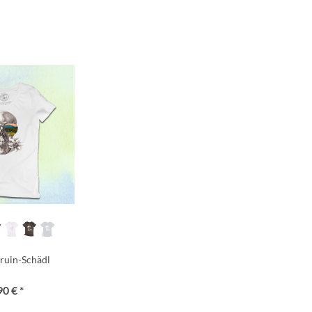
ruin-Schädl
90 € *