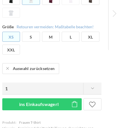
Größe
Retouren vermeiden: Maßtabelle beachten!
XS
S
M
L
XL
XXL
Auswahl zurücksetzen
ins Einkaufswagerl
Produkt:
Frauen T-Shirt