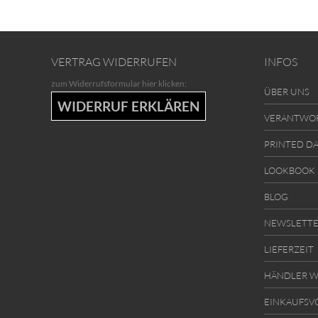
VERTRAG WIDERRUFEN
INFOS
zum Widerrufsformular hier klicken:
ÜBER UNS
WIDERRUF ERKLÄREN
VERANTWO
PRINTED D
LOOKBOOK
BLOG
NEWSLETT
LIEFERZEIT
HÄNDLER W
EINKAUFSV