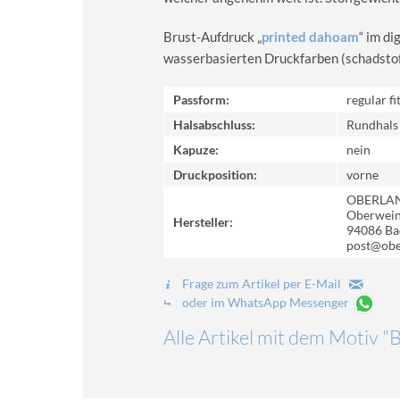
Brust-Aufdruck „
printed dahoam
“ im d
wasserbasierten Druckfarben (schadstoff-
Passform:
regular fi
Halsabschluss:
Rundhals
Kapuze:
nein
Druckposition:
vorne
OBERLA
Oberweinz
Hersteller:
94086 Ba
post@obe
Frage zum Artikel per E-Mail
oder im WhatsApp Messenger
Alle Artikel mit dem Motiv "