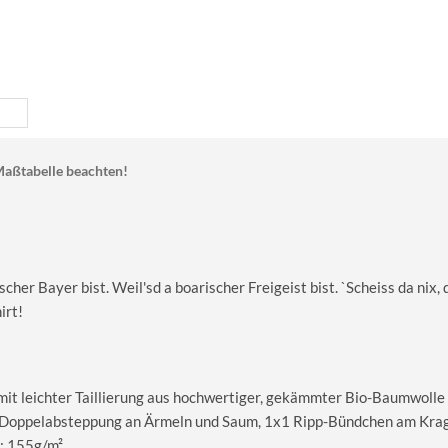
aßtabelle beachten!
cher Bayer bist. Weil'sd a boarischer Freigeist bist. `Scheiss da nix, 
irt!
 mit leichter Taillierung aus hochwertiger, gekämmter Bio-Baumwolle
le Doppelabsteppung an Ärmeln und Saum, 1x1 Ripp-Bündchen am Kra
: 155g/m².