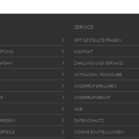
SERVICE
OFT GESTELLTE FRAGEN
RTUNG
KONTAKT
AHOAM
ZAHLUNG UND VERSAND
UMTAUSCH / RÜCKGABE
WIDERRUF ERKLÄREN
ER
WIDERRUFSRECHT
AGB
ERDEN?
DATENSCHUTZ
ORTEILE
COOKIE EINSTELLUNGEN