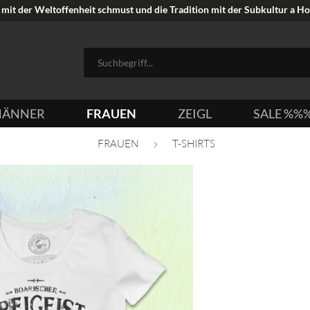
mit der Weltoffenheit schmust und die Tradition mit der Subkultur a Hoi
ÄNNER
FRAUEN
ZEIGL
SALE %%
FRAUEN
T-SHIRTS