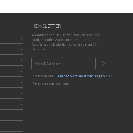
NEWSLETTER
Abonniere den Newsletter und verpasse koa
Neuigkeit oder Aktion mehr. Für deine
Registrierung bedank ma uns mit einem 5€
Gutschein.
Ich habe die
Datenschutzbestimmungen
zur
Kenntnis genommen.