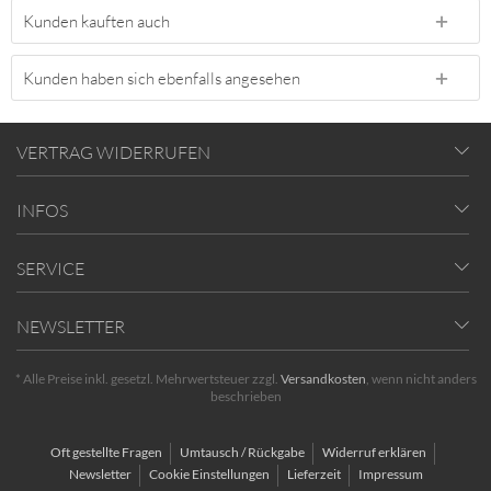
Kunden kauften auch
Kunden haben sich ebenfalls angesehen
VERTRAG WIDERRUFEN
INFOS
SERVICE
NEWSLETTER
* Alle Preise inkl. gesetzl. Mehrwertsteuer zzgl.
Versandkosten
, wenn nicht anders
beschrieben
Oft gestellte Fragen
Umtausch / Rückgabe
Widerruf erklären
Newsletter
Cookie Einstellungen
Lieferzeit
Impressum