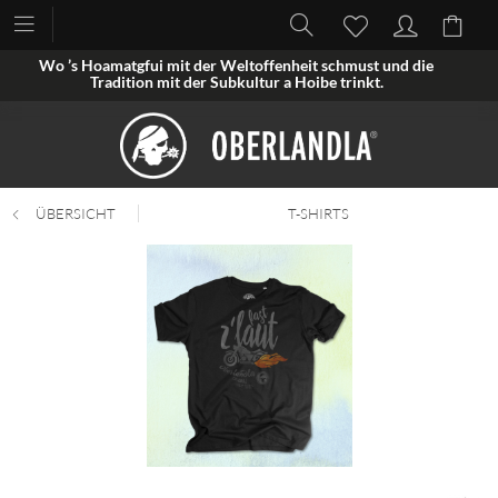
Wo ’s Hoamatgfui mit der Weltoffenheit schmust und die
Tradition mit der Subkultur a Hoibe trinkt.
ÜBERSICHT
T-SHIRTS