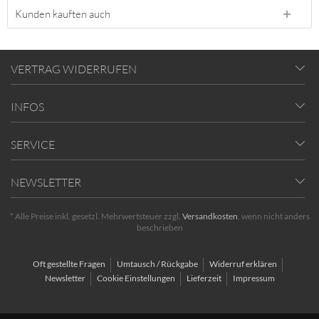
Kunden kauften auch
VERTRAG WIDERRUFEN
INFOS
SERVICE
NEWSLETTER
* Alle Preise inkl. gesetzl. Mehrwertsteuer zzgl.
Versandkosten
, wenn nicht anders
beschrieben
Oft gestellte Fragen
Umtausch / Rückgabe
Widerruf erklären
Newsletter
Cookie Einstellungen
Lieferzeit
Impressum