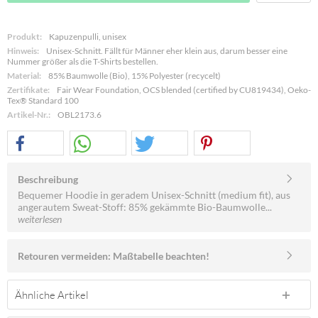
Produkt:
Kapuzenpulli, unisex
Hinweis:
Unisex-Schnitt. Fällt für Männer eher klein aus, darum besser eine
Nummer größer als die T-Shirts bestellen.
Material:
85% Baumwolle (Bio), 15% Polyester (recycelt)
Zertifikate:
Fair Wear Foundation, OCS blended (certified by CU819434), Oeko-
Tex® Standard 100
Artikel-Nr.:
OBL2173.6
Beschreibung
Bequemer Hoodie in geradem Unisex-Schnitt (medium fit), aus
angerautem Sweat-Stoff: 85% gekämmte Bio-Baumwolle...
weiterlesen
Retouren vermeiden: Maßtabelle beachten!
Ähnliche Artikel