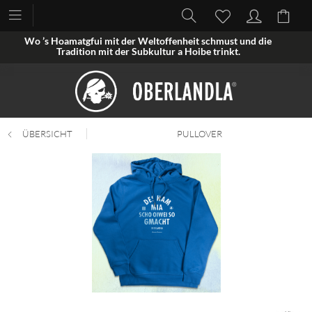
Wo ’s Hoamatgfui mit der Weltoffenheit schmust und die
Tradition mit der Subkultur a Hoibe trinkt.
ÜBERSICHT
PULLOVER