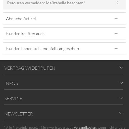
Retouren vermeiden: Maßtabelle beachten!
Ähnliche Artikel
Kunden kauften auch
Kunden haben sich ebenfalls angesehen
VERTRAG WIDERRUFEN
INFOS
SERVICE
NEWSLETTER
* Alle Preise inkl. gesetzl. Mehrwertsteuer zzgl.
Versandkosten
, wenn nicht anders