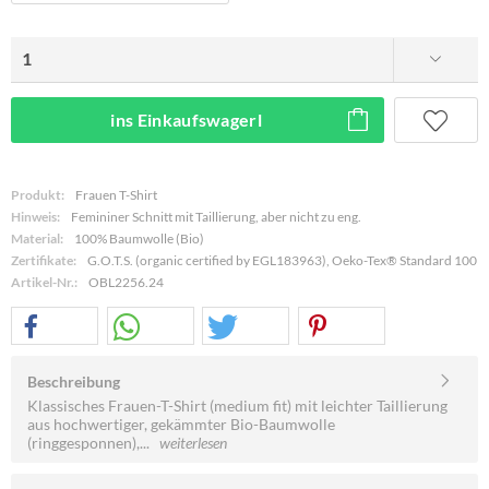
ins Einkaufswagerl
Produkt:
Frauen T-Shirt
Hinweis:
Femininer Schnitt mit Taillierung, aber nicht zu eng.
Material:
100% Baumwolle (Bio)
Zertifikate:
G.O.T.S. (organic certified by EGL183963), Oeko-Tex® Standard 100
Artikel-Nr.:
OBL2256.24
Beschreibung
Klassisches Frauen-T-Shirt (medium fit) mit leichter Taillierung
aus hochwertiger, gekämmter Bio-Baumwolle
(ringgesponnen),...
weiterlesen