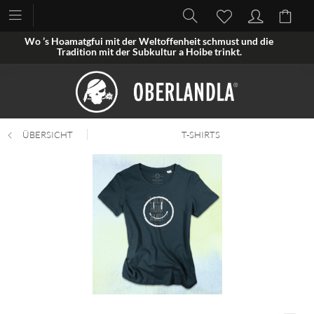
Wo ’s Hoamatgfui mit der Weltoffenheit schmust und die
Tradition mit der Subkultur a Hoibe trinkt.
ÜBERSICHT
T-SHIRTS