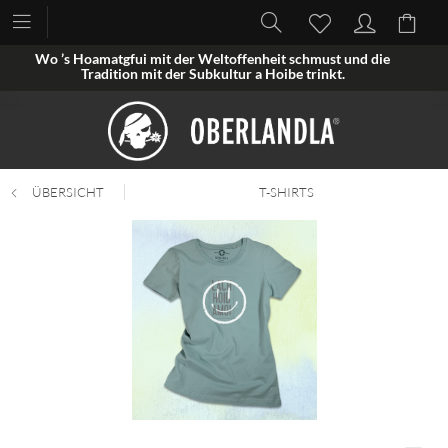
Wo ’s Hoamatgfui mit der Weltoffenheit schmust und die
Tradition mit der Subkultur a Hoibe trinkt.
ÜBERSICHT
T-SHIRTS