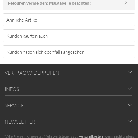
Retouren vermeiden: Maßtabelle beachten!
Ähnliche Artikel
Kunden kauften auch
Kunden haben sich ebenfalls angesehen
VERTRAG WIDERRUFEN
INFOS
SERVICE
NEWSLETTER
* Alle Preise inkl. gesetzl. Mehrwertsteuer zzgl.
Versandkosten
, wenn nicht anders