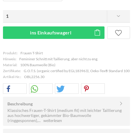
ins Einkaufswagerl
Produkt:
Frauen T-Shirt
Hinweis:
Femininer Schnitt mit Taillierung, aber nicht zu eng.
Material:
100% Baumwolle (Bio)
Zertifikate:
G.O.T.S. (organic certified by EGL183963), Oeko-Tex® Standard 100
Artikel-Nr.:
OBL2256.30
Beschreibung
Klassisches Frauen-T-Shirt (medium fit) mit leichter Taillierung
aus hochwertiger, gekämmter Bio-Baumwolle
(ringgesponnen),...
weiterlesen