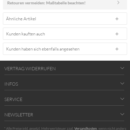
Retouren vermeiden: Maßtabelle beachten!
Ähnliche Artikel
Kunden kauften auch
Kunden haben sich ebenfalls angesehen
VERTRAG WIDERRUFEN
INFOS
SERVICE
NEWSLETTER
* Alle Preise inkl. gesetzl. Mehrwertsteuer zzgl.
Versandkosten
, wenn nicht anders