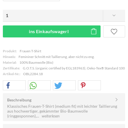
ins Einkaufswagerl
Produkt:
Frauen T-Shirt
Hinweis:
Femininer Schnitt mit Taillierung, aber nicht zu eng.
Material:
100% Baumwolle (Bio)
Zertifikate:
G.O.T.S. (organic certified by EGL183963), Oeko-Tex® Standard 100
Artikel-Nr.:
OBL2284.18
Beschreibung
Klassisches Frauen-T-Shirt (medium fit) mit leichter Taillierung
aus hochwertiger, gekämmter Bio-Baumwolle
(ringgesponnen),...
weiterlesen