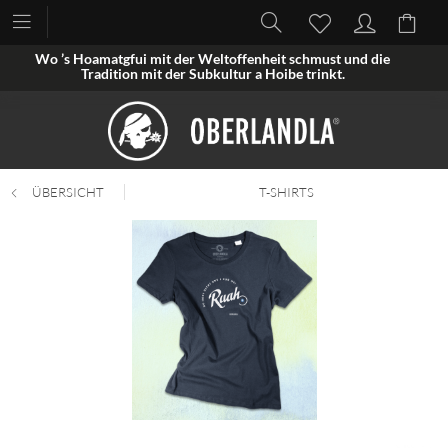
Wo ’s Hoamatgfui mit der Weltoffenheit schmust und die
Tradition mit der Subkultur a Hoibe trinkt.
ÜBERSICHT
T-SHIRTS