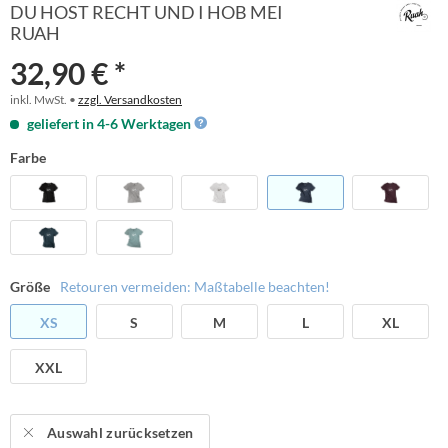
DU HOST RECHT UND I HOB MEI
RUAH
32,90 € *
inkl. MwSt. •
zzgl. Versandkosten
geliefert in 4-6 Werktagen
Farbe
Größe
Retouren vermeiden: Maßtabelle beachten!
XS
S
M
L
XL
XXL
Auswahl zurücksetzen