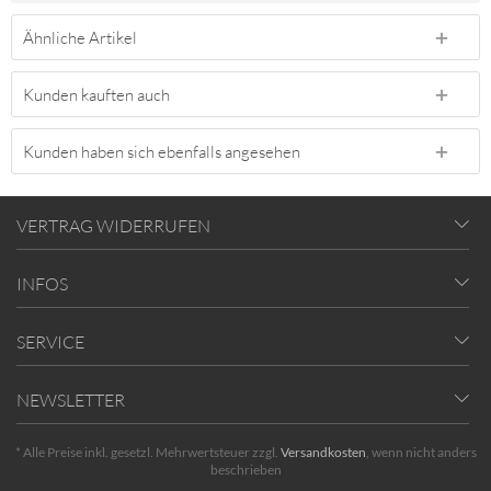
Ähnliche Artikel
Kunden kauften auch
Kunden haben sich ebenfalls angesehen
VERTRAG WIDERRUFEN
INFOS
SERVICE
NEWSLETTER
* Alle Preise inkl. gesetzl. Mehrwertsteuer zzgl.
Versandkosten
, wenn nicht anders
beschrieben