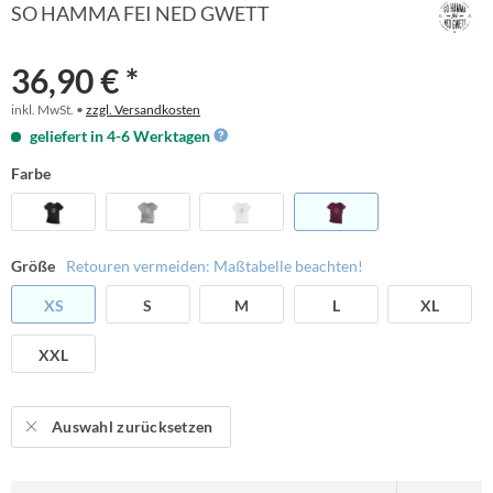
SO HAMMA FEI NED GWETT
36,90 € *
inkl. MwSt. •
zzgl. Versandkosten
geliefert in 4-6 Werktagen
Farbe
Größe
Retouren vermeiden: Maßtabelle beachten!
XS
S
M
L
XL
XXL
Auswahl zurücksetzen