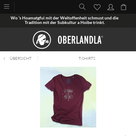
Wo ’s Hoamatgfui mit der Weltoffenheit schmust und die
Tradition mit der Subkultur a Hoibe trinkt.
ÜBERSICHT
T-SHIRTS