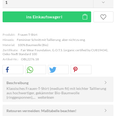
ins Einkaufswagerl
Produkt:
Frauen T-Shirt
Hinweis:
Femininer Schnitt mit Taillierung, aber nicht zu eng.
Material:
100% Baumwolle (Bio)
Zertifikate:
Fair Wear Foundation, G.O.T.S. (organic certified by CU819434),
Oeko-Tex® Standard 100
Artikel-Nr.:
OBL2276.18
Beschreibung
Klassisches Frauen-T-Shirt (medium fit) mit leichter Taillierung
aus hochwertiger, gekämmter Bio-Baumwolle
(ringgesponnen),...
weiterlesen
Retouren vermeiden: Maßtabelle beachten!