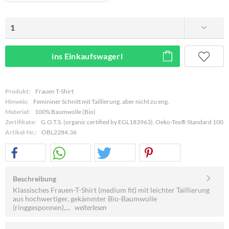
ins Einkaufswagerl
Produkt:
Frauen T-Shirt
Hinweis:
Femininer Schnitt mit Taillierung, aber nicht zu eng.
Material:
100% Baumwolle (Bio)
Zertifikate:
G.O.T.S. (organic certified by EGL183963), Oeko-Tex® Standard 100
Artikel-Nr.:
OBL2284.36
Beschreibung
Klassisches Frauen-T-Shirt (medium fit) mit leichter Taillierung
aus hochwertiger, gekämmter Bio-Baumwolle
(ringgesponnen),...
weiterlesen