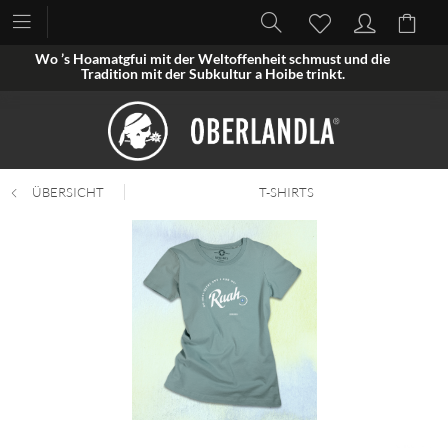
Wo ’s Hoamatgfui mit der Weltoffenheit schmust und die
Tradition mit der Subkultur a Hoibe trinkt.
ÜBERSICHT
T-SHIRTS