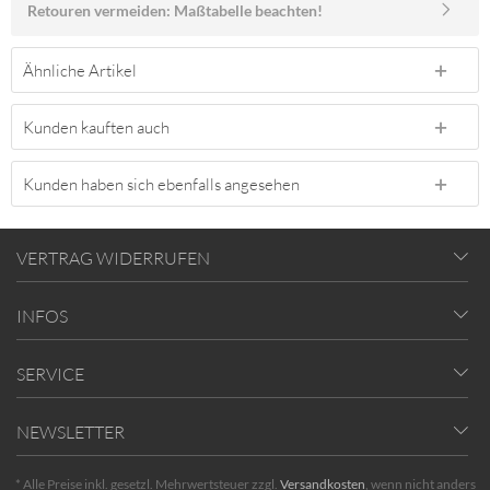
Retouren vermeiden: Maßtabelle beachten!
Ähnliche Artikel
Kunden kauften auch
Kunden haben sich ebenfalls angesehen
VERTRAG WIDERRUFEN
INFOS
SERVICE
NEWSLETTER
* Alle Preise inkl. gesetzl. Mehrwertsteuer zzgl.
Versandkosten
, wenn nicht anders