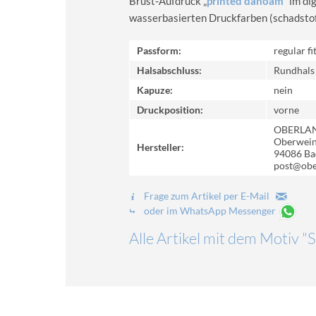
Brust-Aufdruck „
printed dahoam
“ im d
wasserbasierten Druckfarben (schadstoff-
Passform:
regular fi
Halsabschluss:
Rundhals
Kapuze:
nein
Druckposition:
vorne
OBERLA
Oberweinz
Hersteller:
94086 Ba
post@obe
Frage zum Artikel per E-Mail
oder im WhatsApp Messenger
Alle Artikel mit dem Motiv "