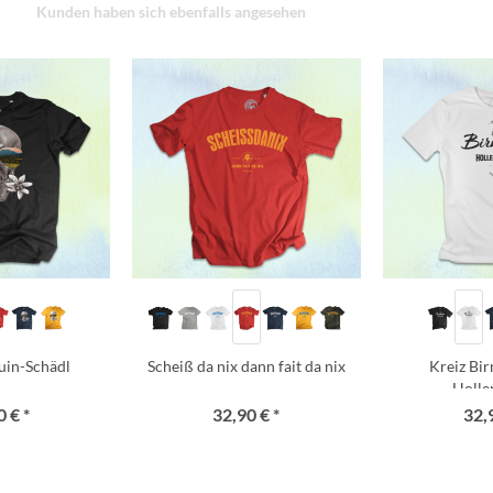
Kunden haben sich ebenfalls angesehen
uin-Schädl
Scheiß da nix dann fait da nix
Kreiz Bi
Holle
 € *
32,90 € *
32,