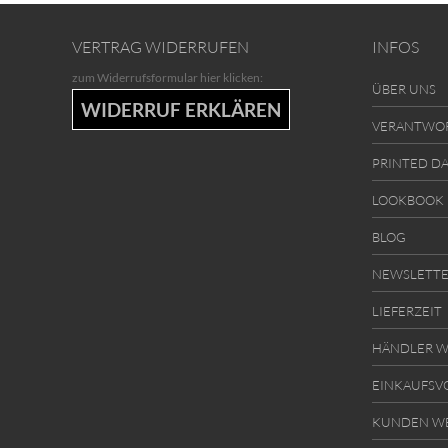
VERTRAG WIDERRUFEN
INFOS
zum Widerrufsformular hier klicken:
ÜBER UNS
WIDERRUF ERKLÄREN
VERANTWO
PRINTED D
LOOKBOOK
BLOG
NEWSLETT
LIEFERZEIT
HÄNDLER W
EINKAUFSV
KUNDEN W