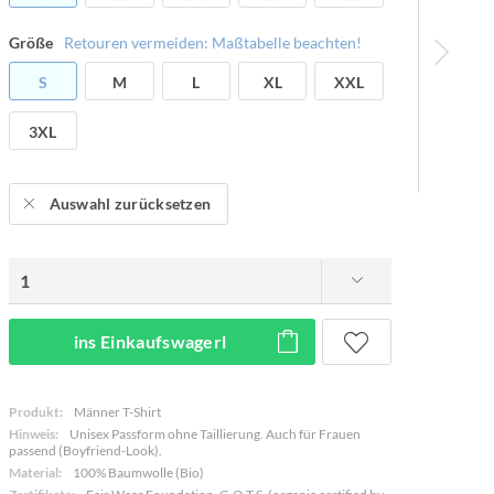
Größe
Retouren vermeiden: Maßtabelle beachten!
S
M
L
XL
XXL
3XL
Auswahl zurücksetzen
ins Einkaufswagerl
Produkt:
Männer T-Shirt
Hinweis:
Unisex Passform ohne Taillierung. Auch für Frauen
passend (Boyfriend-Look).
Material:
100% Baumwolle (Bio)