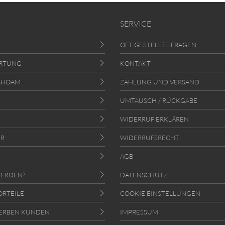
SERVICE
OFT GESTELLTE FRAGEN
RTUNG
KONTAKT
AHOAM
ZAHLUNG UND VERSAND
UMTAUSCH / RÜCKGABE
WIDERRUF ERKLÄREN
ER
WIDERRUFSRECHT
AGB
ERDEN?
DATENSCHUTZ
ORTEILE
COOKIE EINSTELLUNGEN
ERBEN KUNDEN
IMPRESSUM