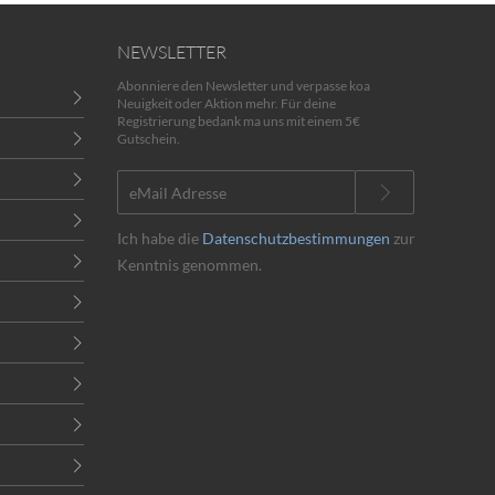
NEWSLETTER
Abonniere den Newsletter und verpasse koa
Neuigkeit oder Aktion mehr. Für deine
Registrierung bedank ma uns mit einem 5€
Gutschein.
Ich habe die
Datenschutzbestimmungen
zur
Kenntnis genommen.