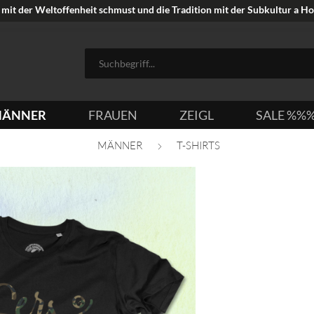
mit der Weltoffenheit schmust und die Tradition mit der Subkultur a Hoi
ÄNNER
FRAUEN
ZEIGL
SALE %%
MÄNNER
T-SHIRTS