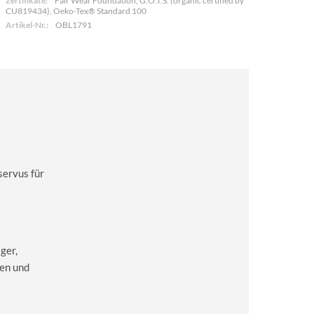
Zertifikate:
Fair Wear Foundation, G.O.T.S. (organic certified by
CU819434), Oeko-Tex® Standard 100
Artikel-Nr.:
OBL1791
servus für
ger,
en und