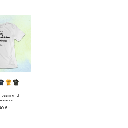
rnbaam und
rstaudn
90 € *