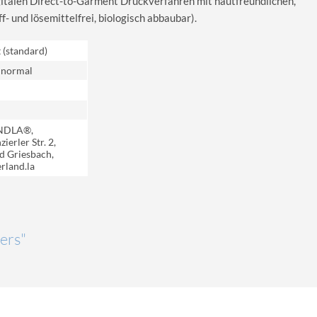
igitalen Direct-to-Garment Druckverfahren mit hautfreundlichen,
 und lösemittelfrei, biologisch abbaubar).
t (standard)
 normal
NDLA®,
ierler Str. 2,
d Griesbach,
rland.la
Sers"