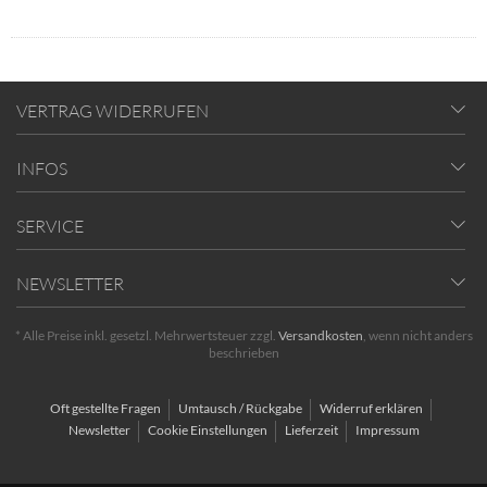
VERTRAG WIDERRUFEN
INFOS
SERVICE
NEWSLETTER
* Alle Preise inkl. gesetzl. Mehrwertsteuer zzgl.
Versandkosten
, wenn nicht anders
beschrieben
Oft gestellte Fragen
Umtausch / Rückgabe
Widerruf erklären
Newsletter
Cookie Einstellungen
Lieferzeit
Impressum