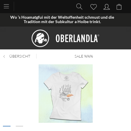
Wo ’s Hoamatgfui mit der Weltoffenheit schmust und die
Tradition mit der Subkultur a Hoibe trinkt.
ÜBERSICHT
SALE %%%