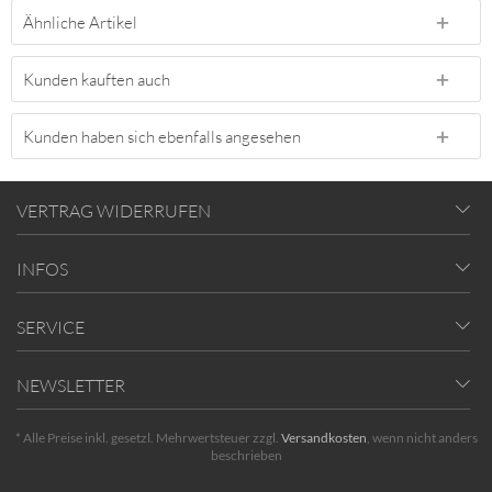
Ähnliche Artikel
Kunden kauften auch
Kunden haben sich ebenfalls angesehen
VERTRAG WIDERRUFEN
INFOS
SERVICE
NEWSLETTER
* Alle Preise inkl. gesetzl. Mehrwertsteuer zzgl.
Versandkosten
, wenn nicht anders
beschrieben