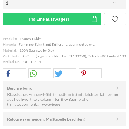
ins Einkaufswagerl
Produkt:
Frauen T-Shirt
Hinweis:
Femininer Schnitt mit Taillierung, aber nicht zu eng.
Material:
100% Baumwolle (Bio)
Zertifikate:
G.O.T.S. (organic certified by EGL183963), Oeko-Tex® Standard 100
Artikel-Nr.:
OBL-F-XL.1
Beschreibung
Klassisches Frauen-T-Shirt (medium fit) mit leichter Taillierung
aus hochwertiger, gekämmter Bio-Baumwolle
(ringgesponnen),...
weiterlesen
Retouren vermeiden: Maßtabelle beachten!