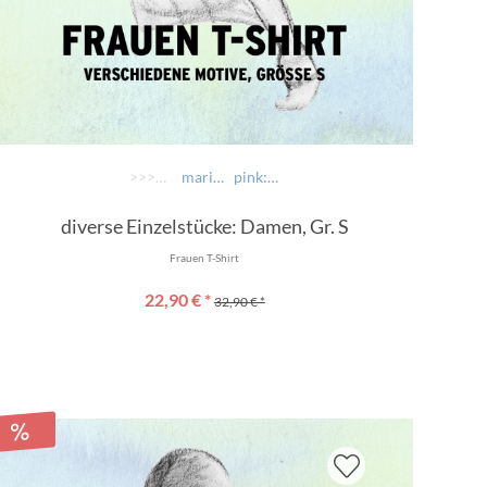
>>>> AUSWÄHLEN >>>>
marine: Nur ned hudln
pink: Autonarrat
diverse Einzelstücke: Damen, Gr. S
Frauen T-Shirt
22,90 € *
32,90 € *