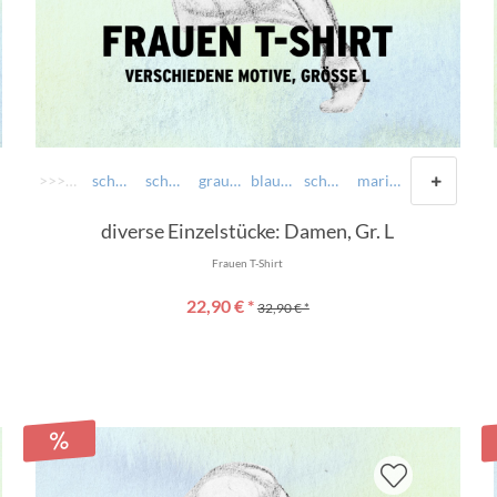
>>>> AUSWÄHLEN >>>>
schwarz: Lach hoid amoi
schwarz: Bavarian Underground - Kutte
grau-meliert: Fighting Bayrisch
blau-meliert: Oberlandla Logo 2.0
schwarz: Fighting Bayrisch
marine: griabig
diverse Einzelstücke: Damen, Gr. L
Frauen T-Shirt
22,90 € *
32,90 € *