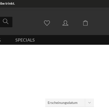
be trinkt.
%
SPECIALS