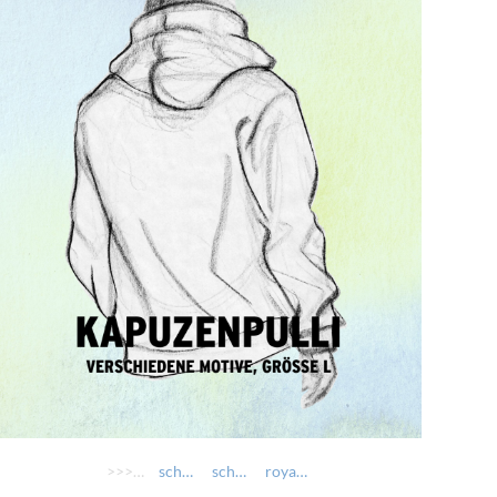
>>>> AUSWÄHLEN >>>>
schwarz: Da ganze Bua a Depp
schwarz: Sers
royal: Da ganze Bua a Depp