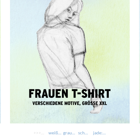
>>>> AUSWÄHLEN >>>>
weiß: Schau wia i schau
grau-meliert: Biergartensurfer
schwarz: Bavarian Underground - Laughing Skull
jade: Mei Dirndl is in da Wäsch