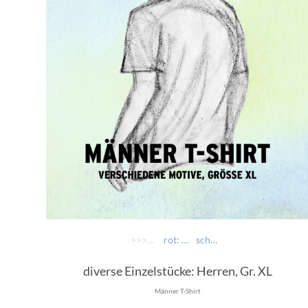
>>>> AUSWÄHLEN >>>>
rot: Oamoi mit Profis...
schwarz: Scheiß da nix dann fait da nix
diverse Einzelstücke: Herren, Gr. XL
Männer T-Shirt