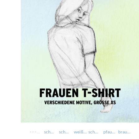
>>>> AUSWÄHLEN >>>>
schwarz: da Sonnabruin-Schädl
schwarz: fast z'laut
weiß: Boarischer Freigeist
schwarz: Biergartensurfer
pfauenblau: Hoamat
braun: voglwuid