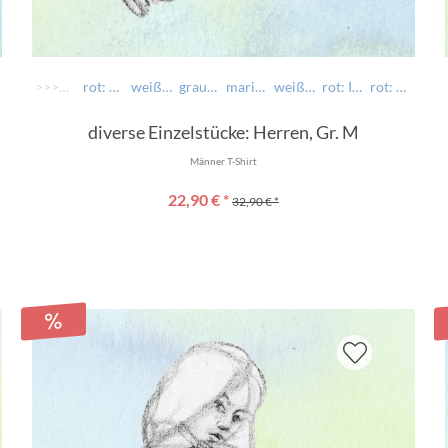
>>>> AUSWÄHLEN >>>>
rot: Bavaria Vibes
weiß: in Bayern dahoam
grau-meliert
marine: Schau wia i schau
weiß: München
rot: Iridiridi
rot: Trachtenersatzgwand
diverse Einzelstücke: Herren, Gr. M
Männer T-Shirt
22,90 € *
32,90 € *