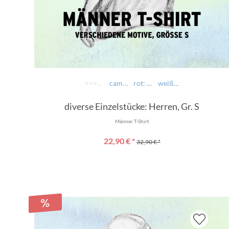
>>>> AUSWÄHLEN >>>>
camouflage: Zuagroasta
rot: Du host recht und i hob mei Ruah
weiß: Bevorst frogst: Naaaaa
diverse Einzelstücke: Herren, Gr. S
Männer T-Shirt
22,90 € *
32,90 € *