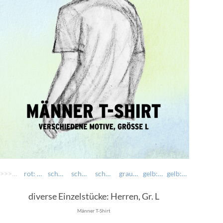
>>>> AUSWÄHLEN >>>>
rot: Kini wara
schwarz: Hopfn und Moiz verlorn
schwarz: Hoits Mei, i bin voi nett
schwarz: Wenn ma ned ois säiba macht
grau-meliert: auf da Roas
gelb: i bin schuid
gelb: Hopfn und Moiz verlorn
diverse Einzelstücke: Herren, Gr. L
Männer T-Shirt