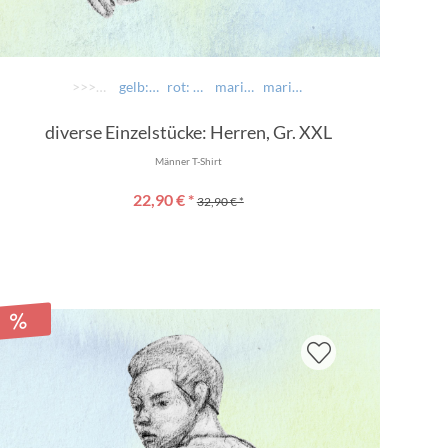
>>>> AUSWÄHLEN >>>>
gelb: Münchner Kindl
rot: Hoits Mei, i bin voi nett
marine: Gscheidhaferl
marine: So hamma fei ned gwett
diverse Einzelstücke: Herren, Gr. XXL
Männer T-Shirt
22,90 € *
32,90 € *