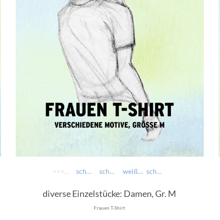
>>>> AUSWÄHLEN >>>>
schwarz: Trachtenersatzgwand
schwarz: Jessas
weiß: vom Boa weg boarisch
schwarz: Bavarian Underground - Laughing Skull
diverse Einzelstücke: Damen, Gr. M
Frauen T-Shirt