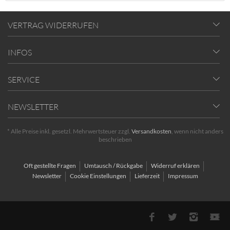
VERTRAG WIDERRUFEN
INFOS
SERVICE
NEWSLETTER
* Alle Preise inkl. gesetzl. Mehrwertsteuer zzgl.
Versandkosten
, wenn nicht anders
beschrieben
Oft gestellte Fragen
Umtausch / Rückgabe
Widerruf erklären
Newsletter
Cookie Einstellungen
Lieferzeit
Impressum