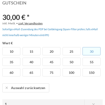
GUTSCHEIN
30,00 € *
inkl. MwSt. •
zzgl. Versandkosten
Sofortige eMail-Zusendung des PDF bei Geldeingang (Spam-Filter prüfen, falls eMail
nicht innerhalb weniger Minuten eintrifft)
Wert €
10
15
20
25
30
35
40
45
50
55
60
65
75
100
150
Auswahl zurücksetzen