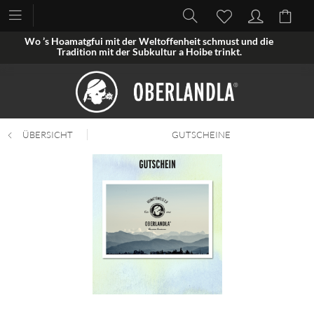
Wo ’s Hoamatgfui mit der Weltoffenheit schmust und die
Tradition mit der Subkultur a Hoibe trinkt.
ÜBERSICHT
GUTSCHEINE