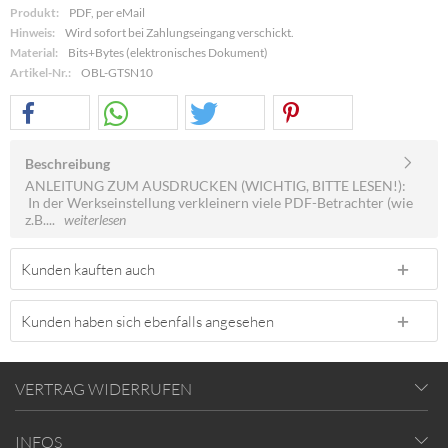
Produkt:
PDF, per eMail
Hinweis:
Wird sofort bei Zahlungseingang verschickt.
Material:
Bits+Bytes (elektronisches Dokument)
Artikel-Nr.:
OBL-GTSN10
Beschreibung
ANLEITUNG ZUM AUSDRUCKEN (WICHTIG, BITTE LESEN!):
In der Werkseinstellung verkleinern viele PDF-Betrachter (wie
z.B....
weiterlesen
Kunden kauften auch
Kunden haben sich ebenfalls angesehen
VERTRAG WIDERRUFEN
INFOS