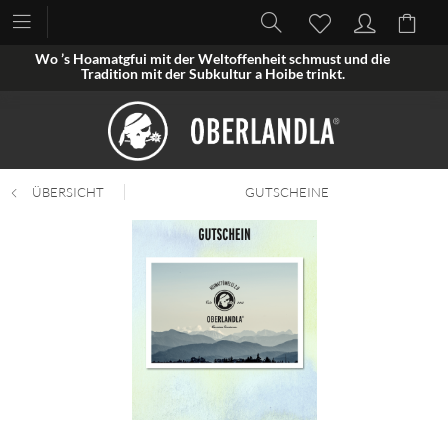
Wo ’s Hoamatgfui mit der Weltoffenheit schmust und die
Tradition mit der Subkultur a Hoibe trinkt.
ÜBERSICHT
GUTSCHEINE