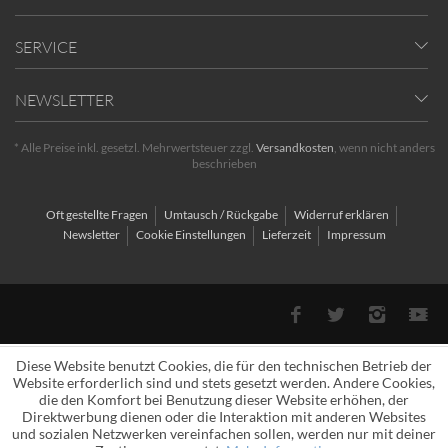
SERVICE
NEWSLETTER
* Alle Preise inkl. gesetzl. Mehrwertsteuer zzgl.
Versandkosten
, wenn nicht anders
beschrieben
Oft gestellte Fragen
Umtausch / Rückgabe
Widerruf erklären
Newsletter
Cookie Einstellungen
Lieferzeit
Impressum
Diese Website benutzt Cookies, die für den technischen Betrieb der
Website erforderlich sind und stets gesetzt werden. Andere Cookies,
die den Komfort bei Benutzung dieser Website erhöhen, der
Direktwerbung dienen oder die Interaktion mit anderen Websites
und sozialen Netzwerken vereinfachen sollen, werden nur mit deiner