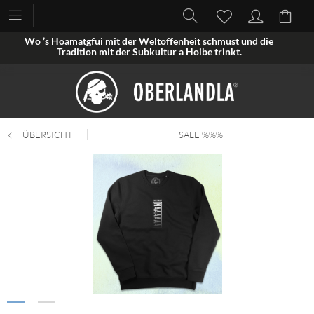
Wo ’s Hoamatgfui mit der Weltoffenheit schmust und die
Tradition mit der Subkultur a Hoibe trinkt.
ÜBERSICHT
SALE %%%