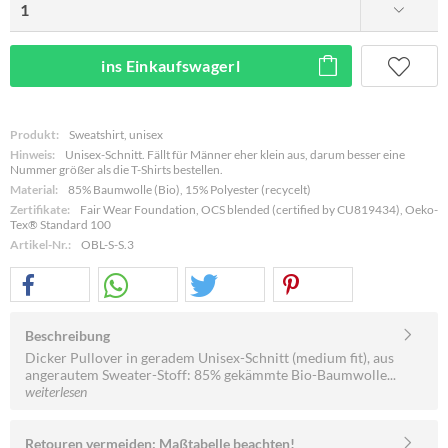
ins Einkaufswagerl
Produkt:
Sweatshirt, unisex
Hinweis:
Unisex-Schnitt. Fällt für Männer eher klein aus, darum besser eine
Nummer größer als die T-Shirts bestellen.
Material:
85% Baumwolle (Bio), 15% Polyester (recycelt)
Zertifikate:
Fair Wear Foundation, OCS blended (certified by CU819434), Oeko-
Tex® Standard 100
Artikel-Nr.:
OBL-S-S.3
Beschreibung
Dicker Pullover in geradem Unisex-Schnitt (medium fit), aus
angerautem Sweater-Stoff: 85% gekämmte Bio-Baumwolle...
weiterlesen
Retouren vermeiden: Maßtabelle beachten!