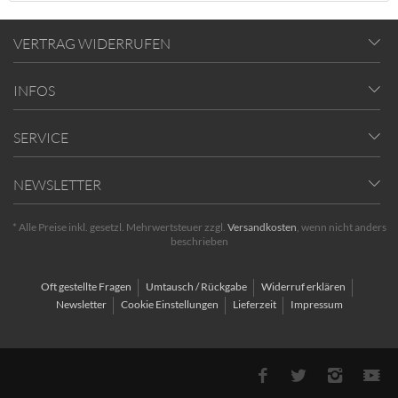
VERTRAG WIDERRUFEN
INFOS
SERVICE
NEWSLETTER
* Alle Preise inkl. gesetzl. Mehrwertsteuer zzgl.
Versandkosten
, wenn nicht anders
beschrieben
Oft gestellte Fragen
Umtausch / Rückgabe
Widerruf erklären
Newsletter
Cookie Einstellungen
Lieferzeit
Impressum