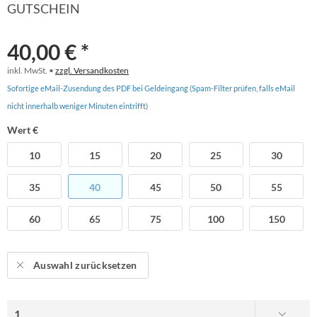
GUTSCHEIN
40,00 € *
inkl. MwSt. •
zzgl. Versandkosten
Sofortige eMail-Zusendung des PDF bei Geldeingang (Spam-Filter prüfen, falls eMail
nicht innerhalb weniger Minuten eintrifft)
Wert €
10
15
20
25
30
35
40
45
50
55
60
65
75
100
150
Auswahl zurücksetzen