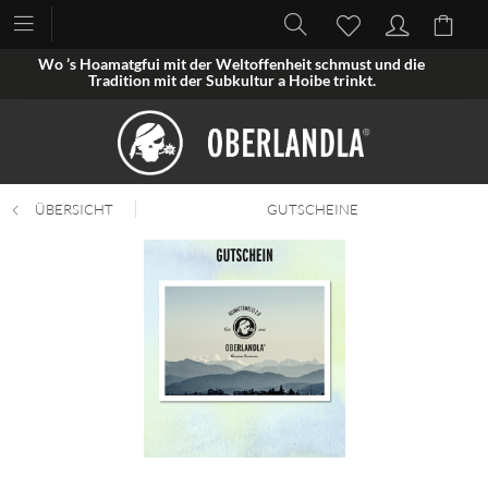
Wo ’s Hoamatgfui mit der Weltoffenheit schmust und die
Tradition mit der Subkultur a Hoibe trinkt.
ÜBERSICHT
GUTSCHEINE