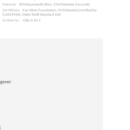
Material:
85% Baumwolle (Bio), 15% Polyester (recycelt)
Zertifikate:
Fair Wear Foundation, OCS blended (certified by
CU819434), Oeko-Tex® Standard 100
Artikel-Nr.:
OBL-S-XS.1
ngener
1