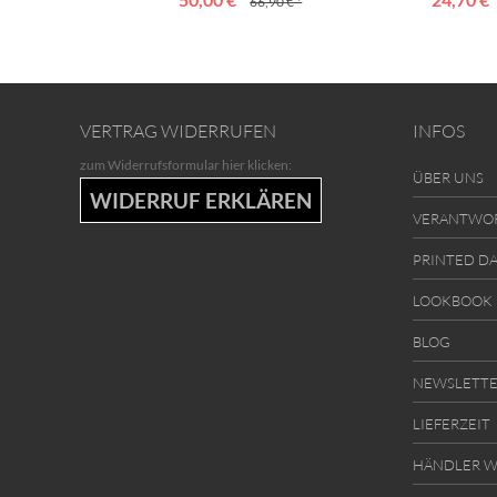
66,90 € *
VERTRAG WIDERRUFEN
INFOS
zum Widerrufsformular hier klicken:
ÜBER UNS
WIDERRUF ERKLÄREN
VERANTWO
PRINTED D
LOOKBOOK
BLOG
NEWSLETT
LIEFERZEIT
HÄNDLER W