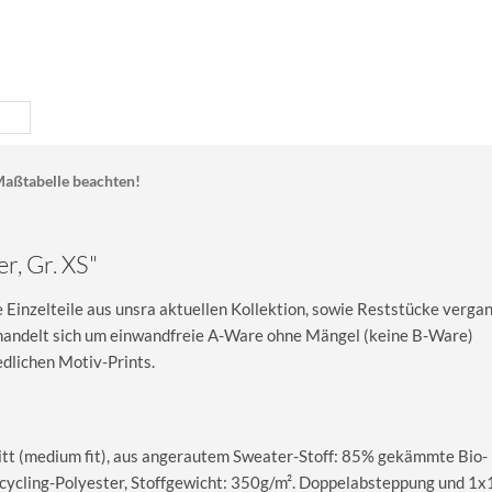
aßtabelle beachten!
r, Gr. XS"
Einzelteile aus unsra aktuellen Kollektion, sowie Reststücke verga
s handelt sich um einwandfreie A-Ware ohne Mängel (keine B-Ware)
dlichen Motiv-Prints.
itt (medium fit), aus angerautem Sweater-Stoff: 85% gekämmte Bio-
ycling-Polyester, Stoffgewicht: 350g/m². Doppelabsteppung und 1x