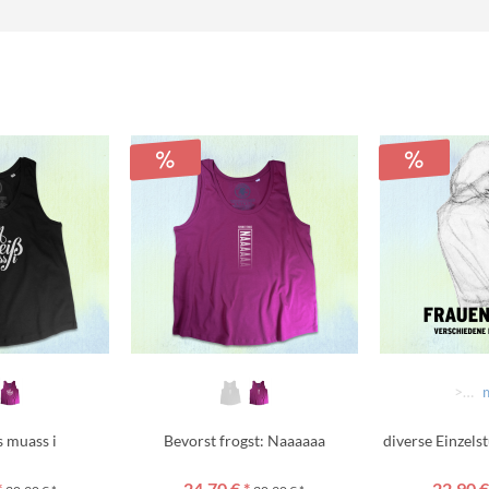
>>>> AUSWÄHLEN >>>>
s muass i
Bevorst frogst: Naaaaaa
diverse Einzels
*
24,70 € *
22,90 €