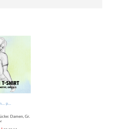
marine: Nur ned hudln
pink: Autonarrat
tücke: Damen, Gr.
S
 *