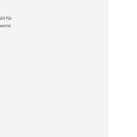
lt für
 wenns