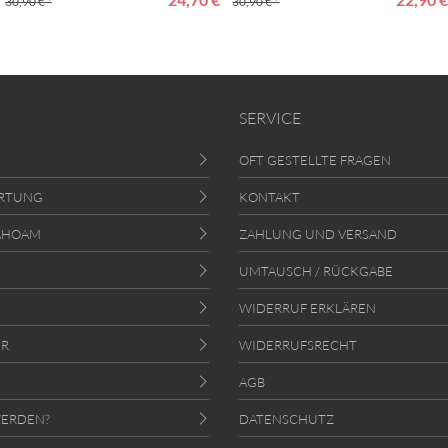
30,90 € *
30,90 € *
SERVICE
OFT GESTELLTE FRAGEN
RTUNG
KONTAKT
AHOAM
ZAHLUNG UND VERSAND
UMTAUSCH / RÜCKGABE
WIDERRUF ERKLÄREN
ER
WIDERRUFSRECHT
AGB
ERDEN?
DATENSCHUTZ