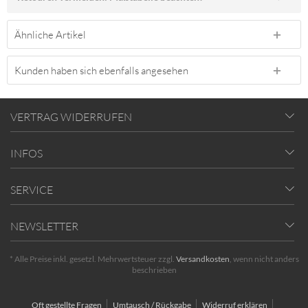
Ähnliche Artikel
Kunden haben sich ebenfalls angesehen
VERTRAG WIDERRUFEN
INFOS
SERVICE
NEWSLETTER
* Alle Preise inkl. gesetzl. Mehrwertsteuer zzgl.
Versandkosten
, wenn nicht anders
beschrieben
Oft gestellte Fragen
Umtausch / Rückgabe
Widerruf erklären