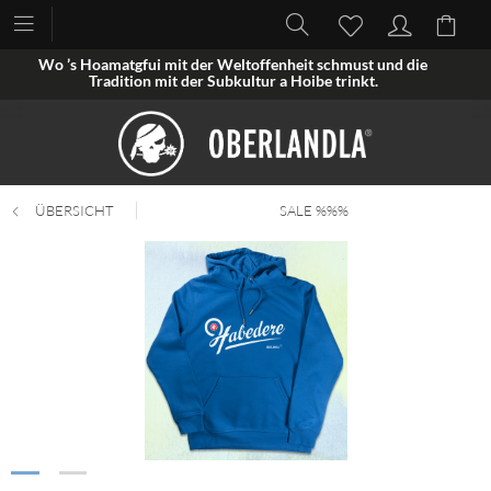
Wo ’s Hoamatgfui mit der Weltoffenheit schmust und die
Tradition mit der Subkultur a Hoibe trinkt.
ÜBERSICHT
SALE %%%