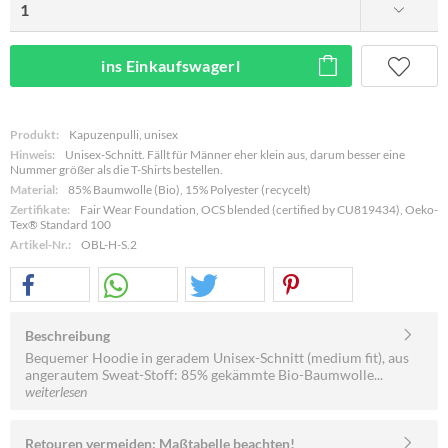
ins Einkaufswagerl
Produkt:
Kapuzenpulli, unisex
Hinweis:
Unisex-Schnitt. Fällt für Männer eher klein aus, darum besser eine
Nummer größer als die T-Shirts bestellen.
Material:
85% Baumwolle (Bio), 15% Polyester (recycelt)
Zertifikate:
Fair Wear Foundation, OCS blended (certified by CU819434), Oeko-
Tex® Standard 100
Artikel-Nr.:
OBL-H-S.2
Beschreibung
Bequemer Hoodie in geradem Unisex-Schnitt (medium fit), aus
angerautem Sweat-Stoff: 85% gekämmte Bio-Baumwolle...
weiterlesen
Retouren vermeiden: Maßtabelle beachten!