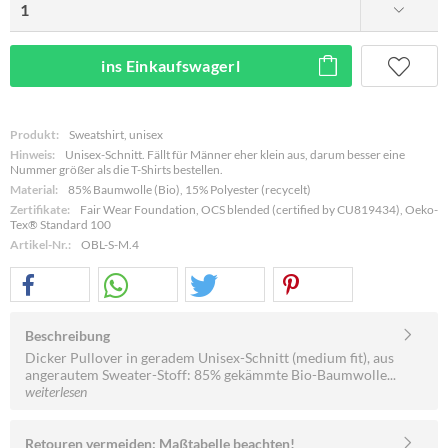
ins Einkaufswagerl
Produkt:
Sweatshirt, unisex
Hinweis:
Unisex-Schnitt. Fällt für Männer eher klein aus, darum besser eine
Nummer größer als die T-Shirts bestellen.
Material:
85% Baumwolle (Bio), 15% Polyester (recycelt)
Zertifikate:
Fair Wear Foundation, OCS blended (certified by CU819434), Oeko-
Tex® Standard 100
Artikel-Nr.:
OBL-S-M.4
Beschreibung
Dicker Pullover in geradem Unisex-Schnitt (medium fit), aus
angerautem Sweater-Stoff: 85% gekämmte Bio-Baumwolle...
weiterlesen
Retouren vermeiden: Maßtabelle beachten!