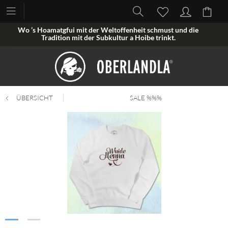
Wo ’s Hoamatgfui mit der Weltoffenheit schmust und die
Tradition mit der Subkultur a Hoibe trinkt.
ÜBERSICHT
SALE %%%