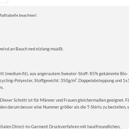
aßtabelle beachten!
dort wo'sd an Bauch ned eiziang muaßt.
itt (medium fit), aus angerautem Sweater-Stoff: 85% gekämmte Bio-
ycling-Polyester, Stoffgewicht: 350g/m². Doppelabsteppung und 1x
m.
 Dieser Schnitt ist für Männer und Frauen gleichermaßen geeignet. Fäl
hlen darum besser eine Nummer größer als die T-Shirts zu bestellen,
igitalen Direct-to-Garment Druckverfahren mit hautfreundlichen,