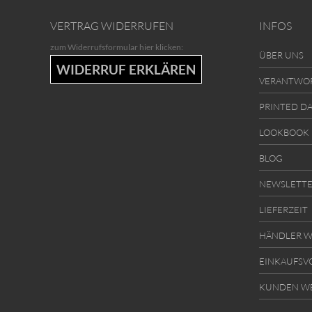
VERTRAG WIDERRUFEN
INFOS
zum Widerrufsformular hier klicken:
ÜBER UNS
WIDERRUF ERKLÄREN
VERANTWO
PRINTED D
LOOKBOOK
BLOG
NEWSLETT
LIEFERZEIT
HÄNDLER W
EINKAUFSV
KUNDEN W