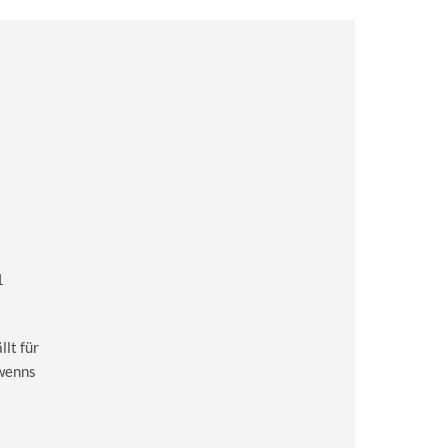
1
lt für
 wenns