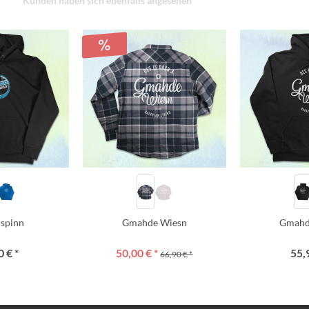
Kunden haben sich ebenfalls angesehen
i spinn
Gmahde Wiesn
Gmahd
 € *
50,00 € *
55,
66,90 € *