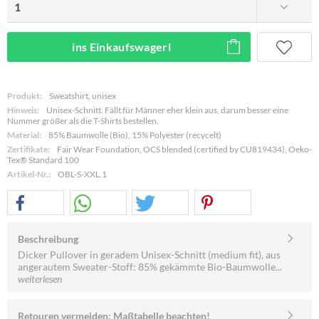
ins Einkaufswagerl
Produkt:
Sweatshirt, unisex
Hinweis:
Unisex-Schnitt. Fällt für Männer eher klein aus, darum besser eine
Nummer größer als die T-Shirts bestellen.
Material:
85% Baumwolle (Bio), 15% Polyester (recycelt)
Zertifikate:
Fair Wear Foundation, OCS blended (certified by CU819434), Oeko-
Tex® Standard 100
Artikel-Nr.:
OBL-S-XXL.1
Beschreibung
Dicker Pullover in geradem Unisex-Schnitt (medium fit), aus
angerautem Sweater-Stoff: 85% gekämmte Bio-Baumwolle...
weiterlesen
Retouren vermeiden: Maßtabelle beachten!