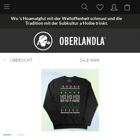
Wo ’s Hoamatgfui mit der Weltoffenheit schmust und die
Tradition mit der Subkultur a Hoibe trinkt.
ÜBERSICHT
SALE %%%