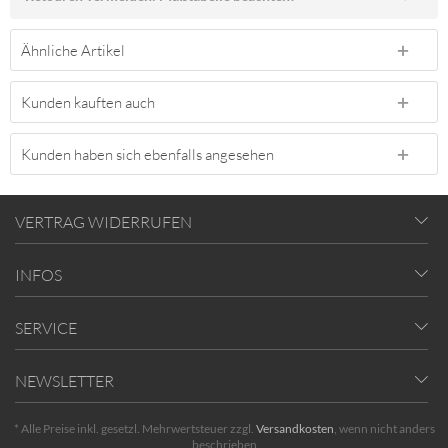
Ähnliche Artikel
Kunden kauften auch
Kunden haben sich ebenfalls angesehen
VERTRAG WIDERRUFEN
INFOS
SERVICE
NEWSLETTER
* Alle Preise inkl. gesetzl. Mehrwertsteuer zzgl.
Versandkosten
, wenn nicht anders
beschrieben