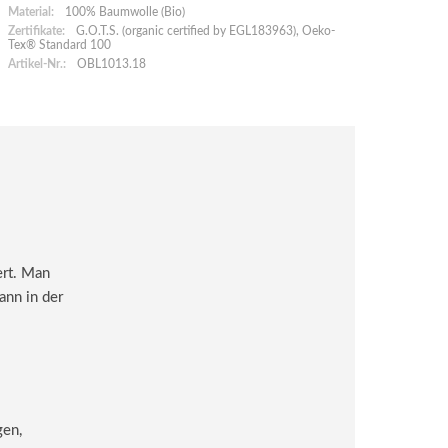
Material:
100% Baumwolle (Bio)
Zertifikate:
G.O.T.S. (organic certified by EGL183963), Oeko-
Tex® Standard 100
Artikel-Nr.:
OBL1013.18
ert. Man
ann in der
gen,