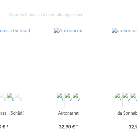
Kunden haben sich ebenfalls angesehen
ss i (Schädl)
Autonarrat
da Sonnab
 € *
32,90 € *
32,