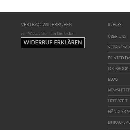
VERTRAG WIDERRUFEN
INFOS
zum Widerrufsformular hier klicken:
ÜBER UNS
WIDERRUF ERKLÄREN
VERANTWO
PRINTED 
LOOKBOOK
BLOG
NEWSLETT
LIEFERZEIT
HÄNDLER 
EINKAUFSV