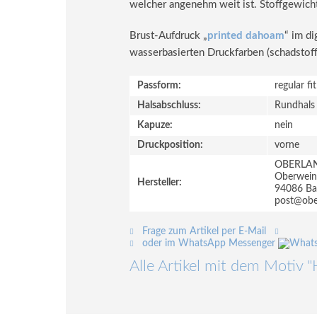
welcher angenehm weit ist. Stoffgewich
Brust-Aufdruck „
printed dahoam
“ im d
wasserbasierten Druckfarben (schadstoff-
Passform:
regular fi
Halsabschluss:
Rundhals
Kapuze:
nein
Druckposition:
vorne
OBERLA
Oberweinzi
Hersteller:
94086 Ba
post@ober
Frage zum Artikel per E-Mail
oder im WhatsApp Messenger
Alle Artikel mit dem Motiv 