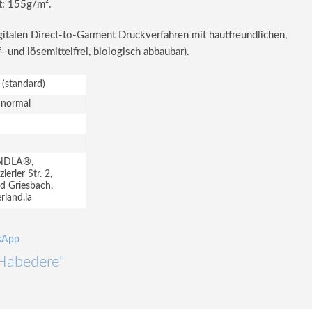
t: 155g/m².
igitalen Direct-to-Garment Druckverfahren mit hautfreundlichen,
 und lösemittelfrei, biologisch abbaubar).
t (standard)
 normal
NDLA®,
erler Str. 2,
d Griesbach,
land.la
"Habedere"