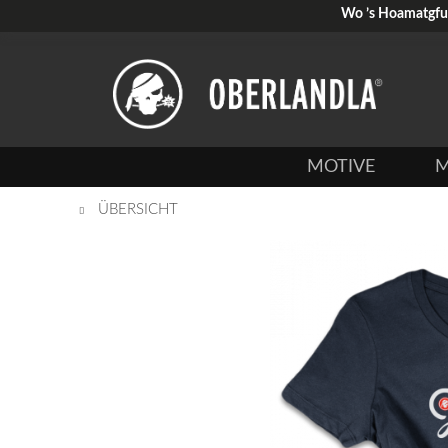
Wo ’s Hoamatgfui 
MOTIVE
M
ÜBERSICHT