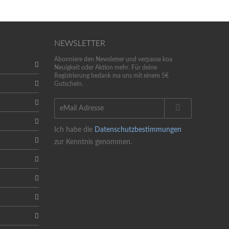
NEWSLETTER
Abonniere den Newsletter und verpasse koa
Neuigkeit oder Aktion mehr. Für deine
Registrierung bedank ma uns mit einem 5€
Gutschein.
Ich habe die
Datenschutzbestimmungen
zur Kenntnis genommen.