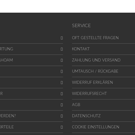
SERVICE
OFT GESTELLTE FRAGEN
RTUNG
KONTAKT
DAHOAM
ZAHLUNG UND VERSAND
UMTAUSCH / RÜCKGABE
WIDERRUF ERKLÄREN
ER
WIDERRUFSRECHT
AGB
WERDEN?
DATENSCHUTZ
ORTEILE
COOKIE EINSTELLUNGEN