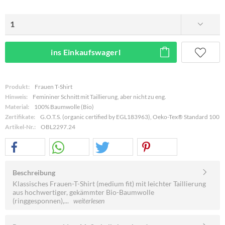
ins Einkaufswagerl
Produkt:
Frauen T-Shirt
Hinweis:
Femininer Schnitt mit Taillierung, aber nicht zu eng.
Material:
100% Baumwolle (Bio)
Zertifikate:
G.O.T.S. (organic certified by EGL183963), Oeko-Tex® Standard 100
Artikel-Nr.:
OBL2297.24
Beschreibung
Klassisches Frauen-T-Shirt (medium fit) mit leichter Taillierung
aus hochwertiger, gekämmter Bio-Baumwolle
(ringgesponnen),...
weiterlesen