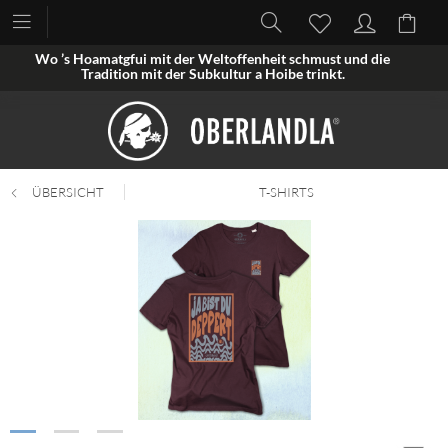
Wo ’s Hoamatgfui mit der Weltoffenheit schmust und die
Tradition mit der Subkultur a Hoibe trinkt.
ÜBERSICHT
T-SHIRTS