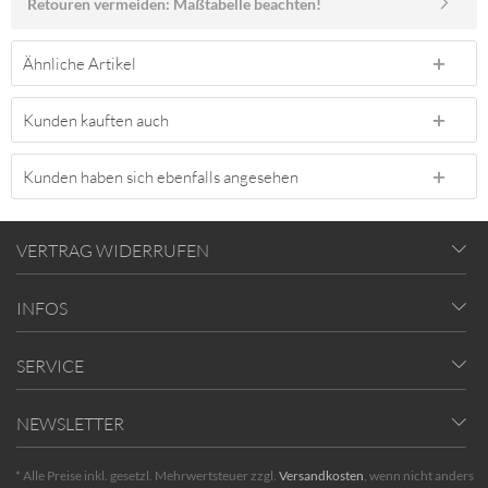
Retouren vermeiden: Maßtabelle beachten!
Ähnliche Artikel
Kunden kauften auch
Kunden haben sich ebenfalls angesehen
VERTRAG WIDERRUFEN
INFOS
SERVICE
NEWSLETTER
* Alle Preise inkl. gesetzl. Mehrwertsteuer zzgl.
Versandkosten
, wenn nicht anders