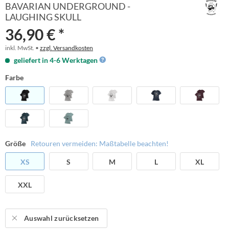
BAVARIAN UNDERGROUND -
LAUGHING SKULL
36,90 € *
inkl. MwSt. •
zzgl. Versandkosten
geliefert in 4-6 Werktagen
Farbe
Größe
Retouren vermeiden: Maßtabelle beachten!
XS
S
M
L
XL
XXL
Auswahl zurücksetzen