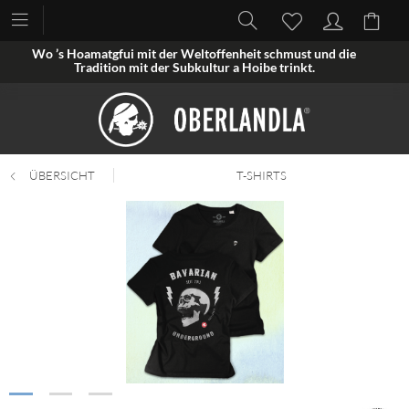
Wo ’s Hoamatgfui mit der Weltoffenheit schmust und die
Tradition mit der Subkultur a Hoibe trinkt.
ÜBERSICHT
T-SHIRTS