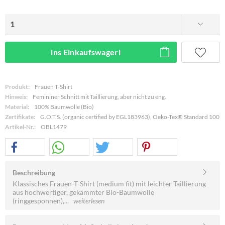
ins Einkaufswagerl
Produkt:
Frauen T-Shirt
Hinweis:
Femininer Schnitt mit Taillierung, aber nicht zu eng.
Material:
100% Baumwolle (Bio)
Zertifikate:
G.O.T.S. (organic certified by EGL183963), Oeko-Tex® Standard 100
Artikel-Nr.:
OBL1479
Beschreibung
Klassisches Frauen-T-Shirt (medium fit) mit leichter Taillierung
aus hochwertiger, gekämmter Bio-Baumwolle
(ringgesponnen),...
weiterlesen