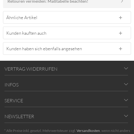
Retouren vermeiden: Maßtabelle beachten!
Ähnliche Artikel
Kunden kauften auch
Kunden haben sich ebenfalls angesehen
VERTRAG WIDERRUFEN
INFOS
SERVICE
NEWSLETTER
* Alle Preise inkl. gesetzl. Mehrwertsteuer zzgl.
Versandkosten
, wenn nicht anders