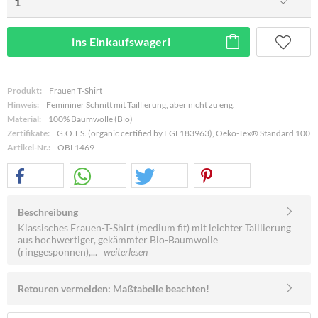
ins Einkaufswagerl
Produkt:
Frauen T-Shirt
Hinweis:
Femininer Schnitt mit Taillierung, aber nicht zu eng.
Material:
100% Baumwolle (Bio)
Zertifikate:
G.O.T.S. (organic certified by EGL183963), Oeko-Tex® Standard 100
Artikel-Nr.:
OBL1469
Beschreibung
Klassisches Frauen-T-Shirt (medium fit) mit leichter Taillierung
aus hochwertiger, gekämmter Bio-Baumwolle
(ringgesponnen),...
weiterlesen
Retouren vermeiden: Maßtabelle beachten!