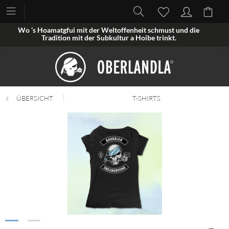
Wo ’s Hoamatgfui mit der Weltoffenheit schmust und die
Tradition mit der Subkultur a Hoibe trinkt.
ÜBERSICHT
T-SHIRTS