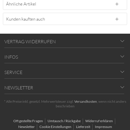
Ähnliche Artikel
Kunden kauften auch
VERTRAG WIDERRUFEN
INFOS
SERVICE
NEWSLETTER
* Alle Preise inkl. gesetzl. Mehrwertsteuer zzgl.
Versandkosten
, wenn nicht anders
beschrieben
Oft gestellte Fragen
Umtausch / Rückgabe
Widerruf erklären
Newsletter
Cookie Einstellungen
Lieferzeit
Impressum