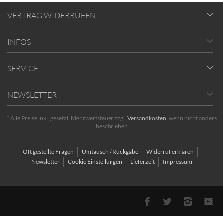
VERTRAG WIDERRUFEN
INFOS
SERVICE
NEWSLETTER
* Alle Preise inkl. gesetzl. Mehrwertsteuer zzgl.
Versandkosten
, wenn nicht anders
beschrieben
Oft gestellte Fragen
Umtausch / Rückgabe
Widerruf erklären
Newsletter
Cookie Einstellungen
Lieferzeit
Impressum