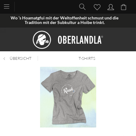
Wo ’s Hoamatgfui mit der Weltoffenheit schmust und die
Tradition mit der Subkultur a Hoibe trinkt.
ÜBERSICHT
T-SHIRTS