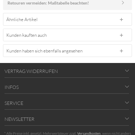
Retouren vermeiden: Maßtabelle beachten!
Ähnliche Artikel
Kunden kauften auch
Kunden haben sich ebenfalls angesehen
VERTRAG WIDERRUFEN
INFOS
SERVICE
NEWSLETTER
* Alle Preise inkl. gesetzl. Mehrwertsteuer zzgl.
Versandkosten
, wenn nicht anders