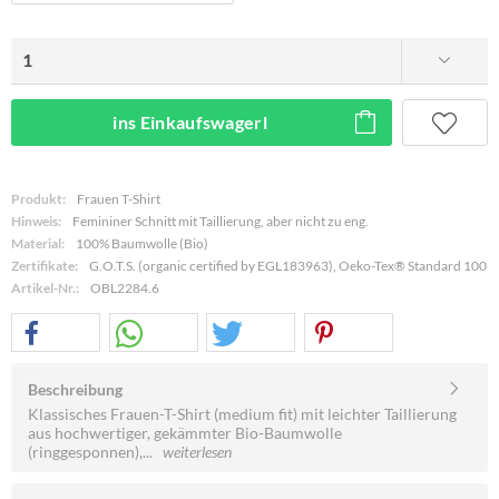
ins Einkaufswagerl
Produkt:
Frauen T-Shirt
Hinweis:
Femininer Schnitt mit Taillierung, aber nicht zu eng.
Material:
100% Baumwolle (Bio)
Zertifikate:
G.O.T.S. (organic certified by EGL183963), Oeko-Tex® Standard 100
Artikel-Nr.:
OBL2284.6
Beschreibung
Klassisches Frauen-T-Shirt (medium fit) mit leichter Taillierung
aus hochwertiger, gekämmter Bio-Baumwolle
(ringgesponnen),...
weiterlesen