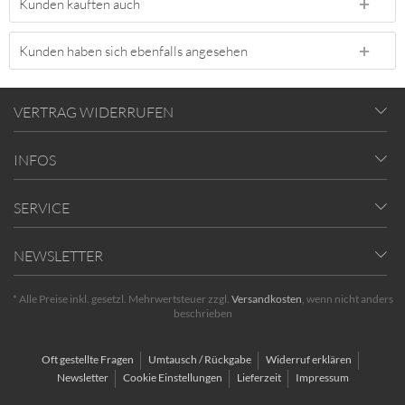
Kunden kauften auch
Kunden haben sich ebenfalls angesehen
VERTRAG WIDERRUFEN
INFOS
SERVICE
NEWSLETTER
* Alle Preise inkl. gesetzl. Mehrwertsteuer zzgl.
Versandkosten
, wenn nicht anders
beschrieben
Oft gestellte Fragen
Umtausch / Rückgabe
Widerruf erklären
Newsletter
Cookie Einstellungen
Lieferzeit
Impressum