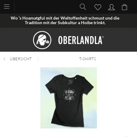
Wo ’s Hoamatgfui mit der Weltoffenheit schmust und die
Tradition mit der Subkultur a Hoibe trinkt.
ÜBERSICHT
T-SHIRTS