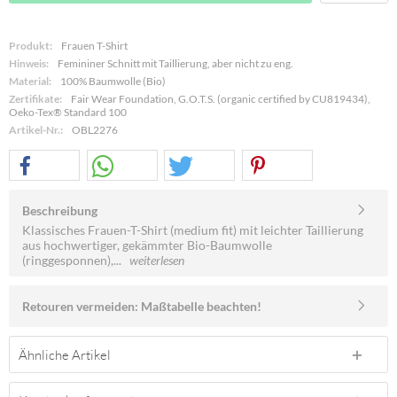
Produkt:
Frauen T-Shirt
Hinweis:
Femininer Schnitt mit Taillierung, aber nicht zu eng.
Material:
100% Baumwolle (Bio)
Zertifikate:
Fair Wear Foundation, G.O.T.S. (organic certified by CU819434),
Oeko-Tex® Standard 100
Artikel-Nr.:
OBL2276
Beschreibung
Klassisches Frauen-T-Shirt (medium fit) mit leichter Taillierung
aus hochwertiger, gekämmter Bio-Baumwolle
(ringgesponnen),...
weiterlesen
Retouren vermeiden: Maßtabelle beachten!
Ähnliche Artikel