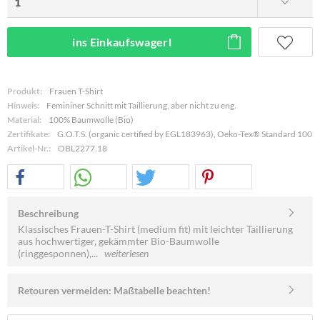
ins Einkaufswagerl
Produkt:
Frauen T-Shirt
Hinweis:
Femininer Schnitt mit Taillierung, aber nicht zu eng.
Material:
100% Baumwolle (Bio)
Zertifikate:
G.O.T.S. (organic certified by EGL183963), Oeko-Tex® Standard 100
Artikel-Nr.:
OBL2277.18
Beschreibung
Klassisches Frauen-T-Shirt (medium fit) mit leichter Taillierung
aus hochwertiger, gekämmter Bio-Baumwolle
(ringgesponnen),...
weiterlesen
Retouren vermeiden: Maßtabelle beachten!