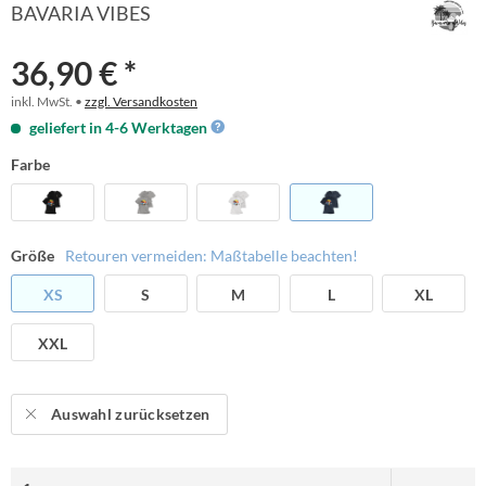
BAVARIA VIBES
36,90 € *
inkl. MwSt. •
zzgl. Versandkosten
geliefert in 4-6 Werktagen
Farbe
Größe
Retouren vermeiden: Maßtabelle beachten!
XS
S
M
L
XL
XXL
Auswahl zurücksetzen