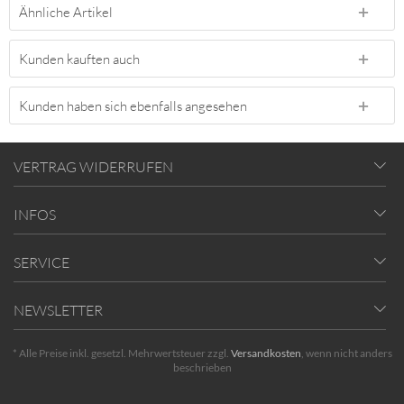
Ähnliche Artikel
Kunden kauften auch
Kunden haben sich ebenfalls angesehen
VERTRAG WIDERRUFEN
INFOS
SERVICE
NEWSLETTER
* Alle Preise inkl. gesetzl. Mehrwertsteuer zzgl.
Versandkosten
, wenn nicht anders
beschrieben