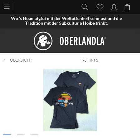
Wo ’s Hoamatgfui mit der Weltoffenheit schmust und die
Tradition mit der Subkultur a Hoibe trinkt.
ÜBERSICHT
T-SHIRTS