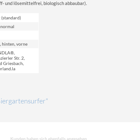
 und lösemittelfrei, biologisch abbaubar).
t (standard)
 normal
, hinten, vorne
NDLA®,
ierler Str. 2,
d Griesbach,
rland.la
Biergartensurfer"
Kunden haben sich ebenfalls angesehen