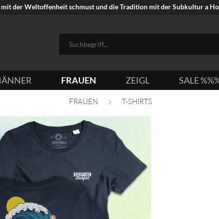
mit der Weltoffenheit schmust und die Tradition mit der Subkultur a Hoi
ÄNNER
FRAUEN
ZEIGL
SALE %%
FRAUEN
T-SHIRTS