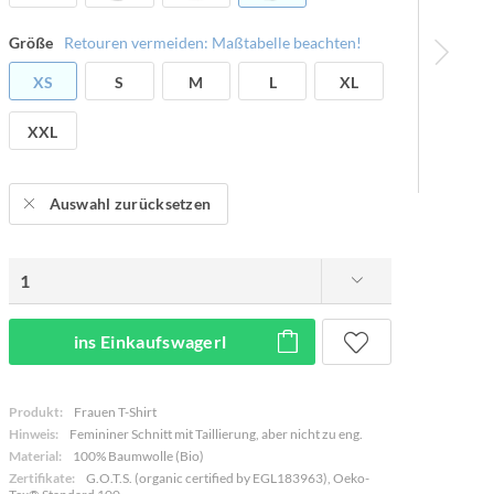
Größe
Retouren vermeiden: Maßtabelle beachten!
XS
S
M
L
XL
XXL
Auswahl zurücksetzen
ins Einkaufswagerl
Produkt:
Frauen T-Shirt
Hinweis:
Femininer Schnitt mit Taillierung, aber nicht zu eng.
Material:
100% Baumwolle (Bio)
Zertifikate:
G.O.T.S. (organic certified by EGL183963), Oeko-