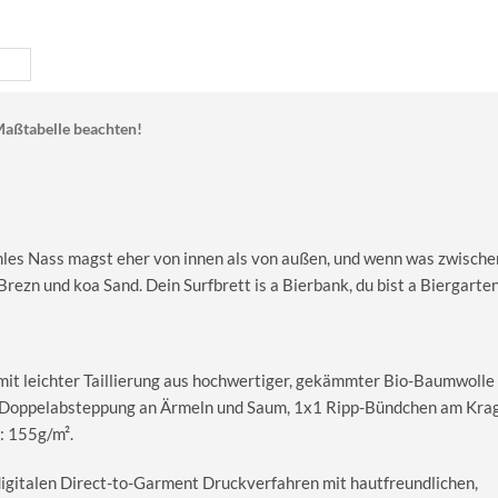
aßtabelle beachten!
hles Nass magst eher von innen als von außen, und wenn was zwische
Brezn und koa Sand. Dein Surfbrett is a Bierbank, du bist a Biergarten
 mit leichter Taillierung aus hochwertiger, gekämmter Bio-Baumwolle
le Doppelabsteppung an Ärmeln und Saum, 1x1 Ripp-Bündchen am Kra
: 155g/m².
digitalen Direct-to-Garment Druckverfahren mit hautfreundlichen,