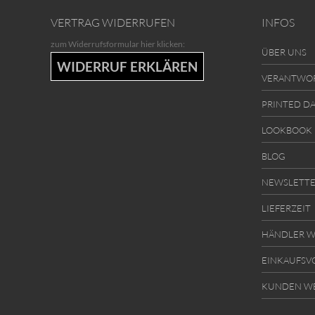
VERTRAG WIDERRUFEN
INFOS
zum Widerrufsformular hier klicken:
ÜBER UNS
WIDERRUF ERKLÄREN
VERANTWO
PRINTED D
LOOKBOOK
BLOG
NEWSLETT
LIEFERZEIT
HÄNDLER W
EINKAUFSV
KUNDEN W