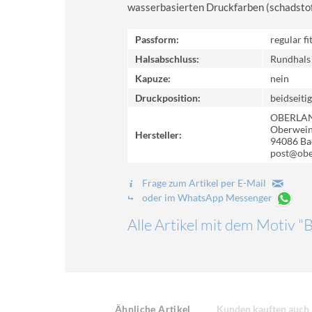
wasserbasierten Druckfarben (schadstoff-
Passform:
regular fi
Halsabschluss:
Rundhals
Kapuze:
nein
Druckposition:
beidseitig
OBERLA
Oberweinz
Hersteller:
94086 Ba
post@obe
Frage zum Artikel per E-Mail
oder im WhatsApp Messenger
Alle Artikel mit dem Motiv "
Ähnliche Artikel
Kunden kauften auch