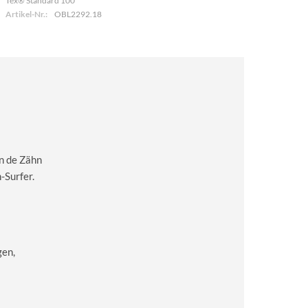
Tex® Standard 100
Artikel-Nr.:
OBL2292.18
n de Zähn
-Surfer.
gen,