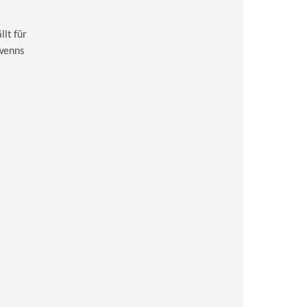
lt für
 wenns