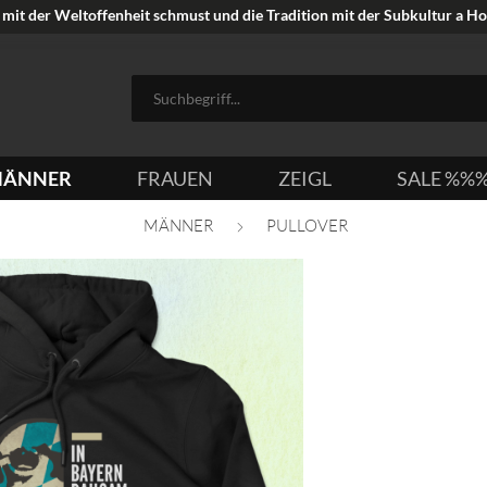
mit der Weltoffenheit schmust und die Tradition mit der Subkultur a Hoi
ÄNNER
FRAUEN
ZEIGL
SALE %%
MÄNNER
PULLOVER