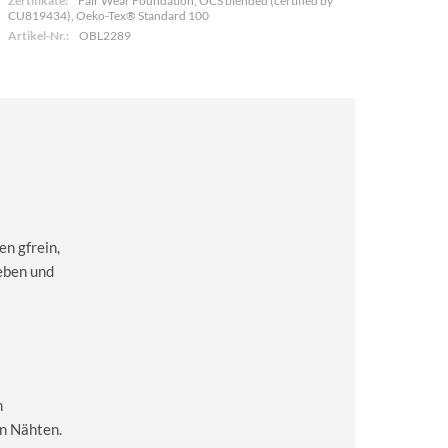
Zertifikate:
Fair Wear Foundation, OCS blended (certified by
CU819434), Oeko-Tex® Standard 100
Artikel-Nr.:
OBL2289
en gfrein,
Leben und
m
en Nähten.