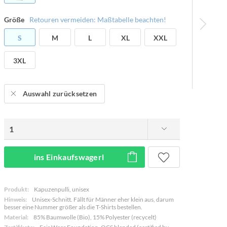
Größe
Retouren vermeiden: Maßtabelle beachten!
S
M
L
XL
XXL
3XL
Auswahl zurücksetzen
ins Einkaufswagerl
Produkt:
Kapuzenpulli, unisex
Hinweis:
Unisex-Schnitt. Fällt für Männer eher klein aus, darum
besser eine Nummer größer als die T-Shirts bestellen.
Material:
85% Baumwolle (Bio), 15% Polyester (recycelt)