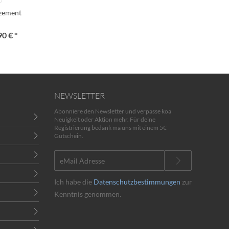
lzement
90 € *
NEWSLETTER
Abonniere den Newsletter und verpasse koa
Neuigkeit oder Aktion mehr. Für deine
Registrierung bedank ma uns mit einem 5€
Gutschein.
Ich habe die
Datenschutzbestimmungen
zur
Kenntnis genommen.