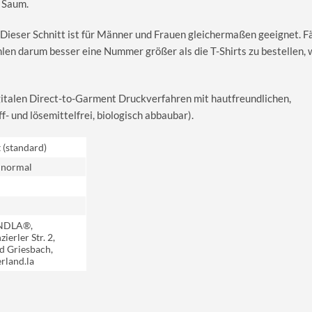
 Saum.
 Dieser Schnitt ist für Männer und Frauen gleichermaßen geeignet. Fäl
hlen darum besser eine Nummer größer als die T-Shirts zu bestellen,
igitalen Direct-to-Garment Druckverfahren mit hautfreundlichen,
 und lösemittelfrei, biologisch abbaubar).
t (standard)
 normal
NDLA®,
ierler Str. 2,
d Griesbach,
rland.la