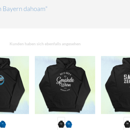
"in Bayern dahoam"
Kunden haben sich ebenfalls angesehen