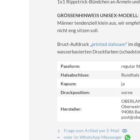
1x1 Rippstrick-Bündchen an Ärmeln und
GRÖSSENHINWEIS UNISEX-MODELL
:
Männer tendenziell klein aus, wir empfe
nicht eng sitzen soll.
Brust-Aufdruck „
printed dahoam
“ im d
wasserbasierten Druckfarben (schadstoff-
Passform:
regular fi
Halsabschluss:
Rundhals
Kapuze:
ja
Druckposition:
vorne
OBERLA
Oberweinz
Hersteller:
94086 Ba
post@obe
Frage zum Artikel per E-Mail
oder im WhatsApp Messenger