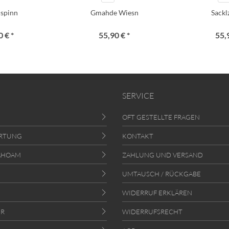
i spinn
Gmahde Wiesn
Sack
 € *
55,90 € *
55,
SERVICE
OFT GESTELLTE FRAGEN
RTUNG
KONTAKT
AHOAM
ZAHLUNG UND VERSAND
UMTAUSCH / RÜCKGABE
WIDERRUF ERKLÄREN
ER
WIDERRUFSRECHT