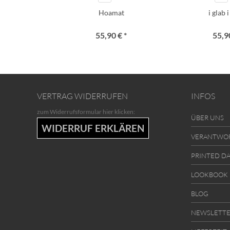
Hoamat
i glab 
55,90 € *
55,90
VERTRAG WIDERRUFEN
INFOS
zum Widerrufsformular hier klicken:
ÜBER UNS
WIDERRUF ERKLÄREN
VERANTWO
PRINTED D
LOOKBOOK
BLOG
NEWSLETT