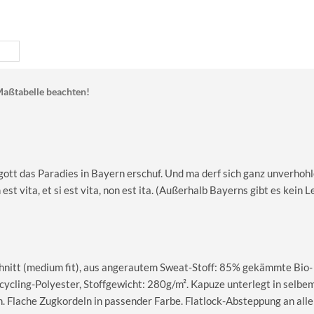
aßtabelle beachten!
gott das Paradies in Bayern erschuf. Und ma derf sich ganz unverhohl
st vita, et si est vita, non est ita. (Außerhalb Bayerns gibt es kein 
nitt (medium fit), aus angerautem Sweat-Stoff: 85% gekämmte Bio-
cling-Polyester, Stoffgewicht: 280g/m². Kapuze unterlegt in selbe
. Flache Zugkordeln in passender Farbe. Flatlock-Absteppung an all