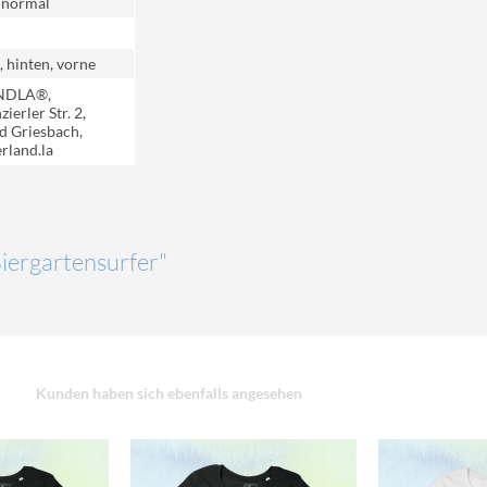
 normal
, hinten, vorne
NDLA®,
ierler Str. 2,
d Griesbach,
rland.la
Biergartensurfer"
Kunden haben sich ebenfalls angesehen