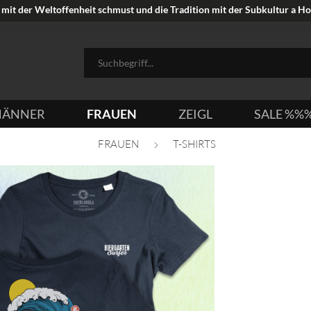
mit der Weltoffenheit schmust und die Tradition mit der Subkultur a Hoi
ÄNNER
FRAUEN
ZEIGL
SALE %%
FRAUEN
T-SHIRTS