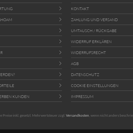
RTUNG
KONTAKT
AHOAM
ZAHLUNG UND VERSAND
UMTAUSCH / RÜCKGABE
WIDERRUF ERKLÄREN
ER
WIDERRUFSRECHT
AGB
ERDEN?
DATENSCHUTZ
ORTEILE
COOKIE EINSTELLUNGEN
ERBEN KUNDEN
IMPRESSUM
le Preise inkl. gesetzl. Mehrwertsteuer zzgl.
Versandkosten
, wenn nicht anders beschri