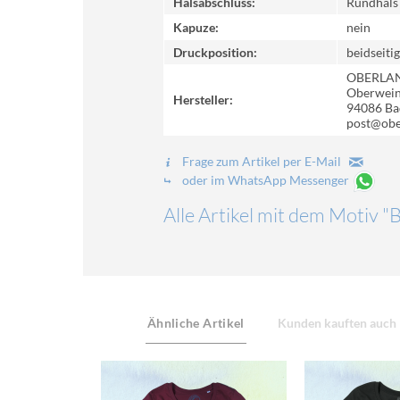
Halsabschluss:
Rundhals
Kapuze:
nein
Druckposition:
beidseitig
OBERLA
Oberweinz
Hersteller:
94086 Ba
post@obe
Frage zum Artikel per E-Mail
oder im WhatsApp Messenger
Alle Artikel mit dem Motiv "
Ähnliche Artikel
Kunden kauften auch