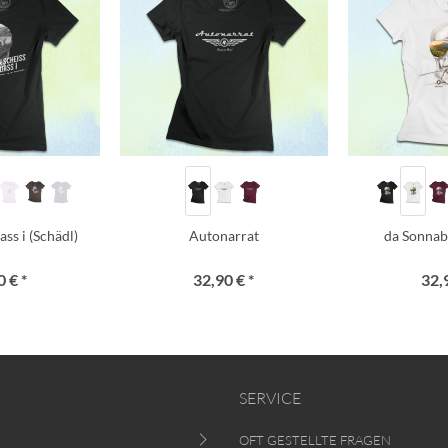
ss i (Schädl)
Autonarrat
da Sonnab
 € *
32,90 € *
32,
SERVICE
OFT GESTELLTE FRAGEN