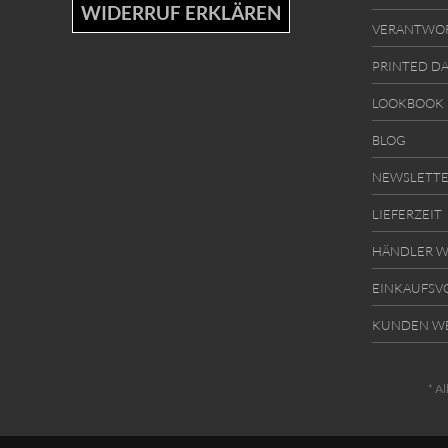
WIDERRUF ERKLÄREN
VERANTWO
PRINTED D
LOOKBOOK
BLOG
NEWSLETT
LIEFERZEIT
HÄNDLER W
EINKAUFSV
KUNDEN W
* Al