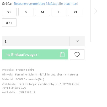
Größe
Retouren vermeiden: Maßtabelle beachten!
XS
S
M
L
XL
XXL
ins Einkaufswagerl
Produkt:
Frauen T-Shirt
Hinweis:
Femininer Schnitt mit Taillierung, aber nicht zu eng.
Material:
100% Baumwolle (Bio)
Zertifikate:
G.O.T.S. (organic certified by EGL183963), Oeko-
Tex® Standard 100
Artikel-Nr.:
OBL2292.19