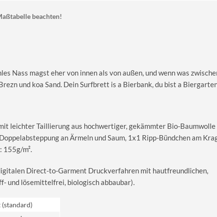
aßtabelle beachten!
hles Nass magst eher von innen als von außen, und wenn was zwische
Brezn und koa Sand. Dein Surfbrett is a Bierbank, du bist a Biergarten
 mit leichter Taillierung aus hochwertiger, gekämmter Bio-Baumwolle
le Doppelabsteppung an Ärmeln und Saum, 1x1 Ripp-Bündchen am Kra
: 155g/m².
digitalen Direct-to-Garment Druckverfahren mit hautfreundlichen,
 und lösemittelfrei, biologisch abbaubar).
t (standard)