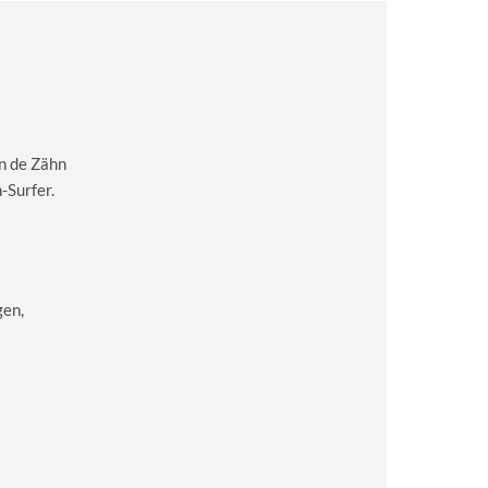
n de Zähn
-Surfer.
gen,