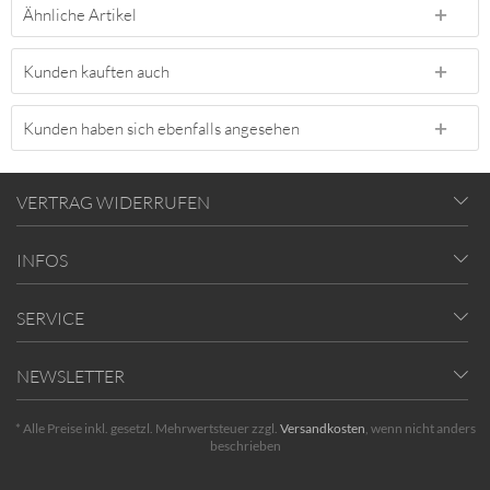
Ähnliche Artikel
Kunden kauften auch
Kunden haben sich ebenfalls angesehen
VERTRAG WIDERRUFEN
INFOS
SERVICE
NEWSLETTER
* Alle Preise inkl. gesetzl. Mehrwertsteuer zzgl.
Versandkosten
, wenn nicht anders
beschrieben