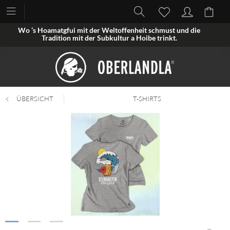
Wo ’s Hoamatgfui mit der Weltoffenheit schmust und die
Tradition mit der Subkultur a Hoibe trinkt.
ÜBERSICHT
T-SHIRTS