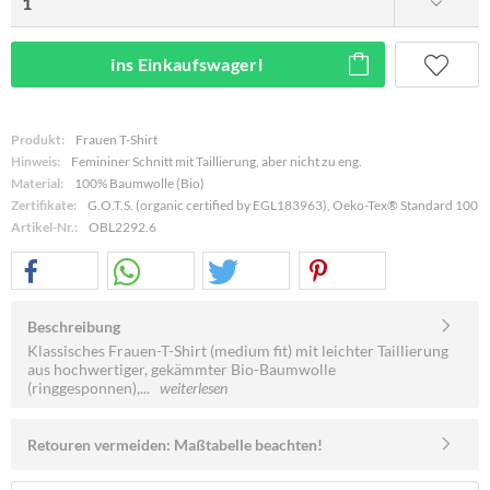
ins Einkaufswagerl
Produkt:
Frauen T-Shirt
Hinweis:
Femininer Schnitt mit Taillierung, aber nicht zu eng.
Material:
100% Baumwolle (Bio)
Zertifikate:
G.O.T.S. (organic certified by EGL183963), Oeko-Tex® Standard 100
Artikel-Nr.:
OBL2292.6
Beschreibung
Klassisches Frauen-T-Shirt (medium fit) mit leichter Taillierung
aus hochwertiger, gekämmter Bio-Baumwolle
(ringgesponnen),...
weiterlesen
Retouren vermeiden: Maßtabelle beachten!