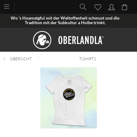
Wo ’s Hoamatgfui mit der Weltoffenheit schmust und die
Tradition mit der Subkultur a Hoibe trinkt.
ÜBERSICHT
T-SHIRTS