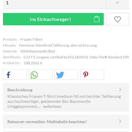
ins Einkaufswagerl
Produkt:
Frauen T-Shirt
Hinweis:
Femininer Schnitt mit Taillierung, aber nicht zu eng.
Material:
100% Baumwolle (Bio)
Zertifikate:
G.O.T.S. (organic certified by EGL183963), Oeko-Tex® Standard 100
Artikel-Nr.:
OBL2262.6
Beschreibung
Klassisches Frauen-T-Shirt (medium fit) mit leichter Taillierung
aus hochwertiger, gekämmter Bio-Baumwolle
(ringgesponnen),...
weiterlesen
Retouren vermeiden: Maßtabelle beachten!