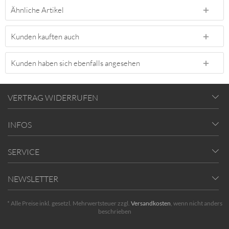
Ähnliche Artikel
Kunden kauften auch
Kunden haben sich ebenfalls angesehen
VERTRAG WIDERRUFEN
INFOS
SERVICE
NEWSLETTER
* Alle Preise inkl. gesetzl. Mehrwertsteuer zzgl.
Versandkosten
, wenn nicht anders
beschrieben