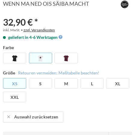
WENN MA NED OIS SÄIBA MACHT
32,90 € *
inkl. MwSt. •
zzgl. Versandkosten
geliefert in 4-6 Werktagen
Farbe
Größe
Retouren vermeiden: Maßtabelle beachten!
XS
S
M
L
XL
XXL
Auswahl zurücksetzen