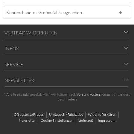
Kunden haben sich ebenfalls angesehen
VERTRAG WIDERRUFEN
INFOS
SERVICE
NEWSLETTER
* Alle Preise inkl. gesetzl. Mehrwertsteuer zzgl.
Versandkosten
, wenn nicht anders
beschrieben
Oft gestellte Fragen
Umtausch / Rückgabe
Widerruf erklären
Newsletter
Cookie Einstellungen
Lieferzeit
Impressum