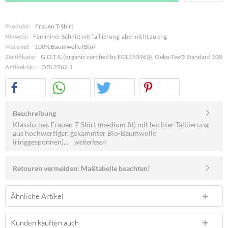
Produkt:
Frauen T-Shirt
Hinweis:
Femininer Schnitt mit Taillierung, aber nicht zu eng.
Material:
100% Baumwolle (Bio)
Zertifikate:
G.O.T.S. (organic certified by EGL183963), Oeko-Tex® Standard 100
Artikel-Nr.:
OBL2262.1
Beschreibung
Klassisches Frauen-T-Shirt (medium fit) mit leichter Taillierung
aus hochwertiger, gekämmter Bio-Baumwolle
(ringgesponnen),...
weiterlesen
Retouren vermeiden: Maßtabelle beachten!
Ähnliche Artikel
Kunden kauften auch