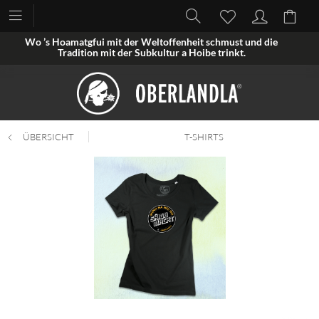
Wo ’s Hoamatgfui mit der Weltoffenheit schmust und die
Tradition mit der Subkultur a Hoibe trinkt.
ÜBERSICHT
T-SHIRTS