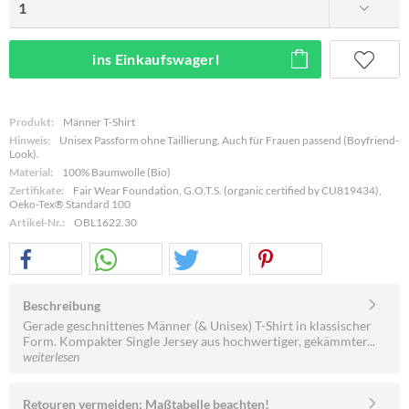
ins Einkaufswagerl
Produkt:
Männer T-Shirt
Hinweis:
Unisex Passform ohne Taillierung. Auch für Frauen passend (Boyfriend-
Look).
Material:
100% Baumwolle (Bio)
Zertifikate:
Fair Wear Foundation, G.O.T.S. (organic certified by CU819434),
Oeko-Tex® Standard 100
Artikel-Nr.:
OBL1622.30
Beschreibung
Gerade geschnittenes Männer (& Unisex) T-Shirt in klassischer
Form. Kompakter Single Jersey aus hochwertiger, gekämmter...
weiterlesen
Retouren vermeiden: Maßtabelle beachten!