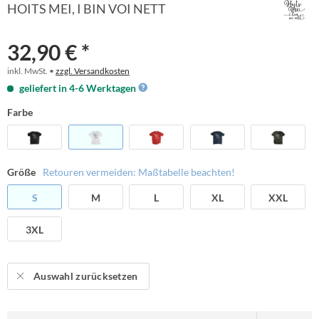
HOITS MEI, I BIN VOI NETT
32,90 € *
inkl. MwSt. •
zzgl. Versandkosten
geliefert in 4-6 Werktagen
Farbe
Größe
Retouren vermeiden: Maßtabelle beachten!
S
M
L
XL
XXL
3XL
Auswahl zurücksetzen