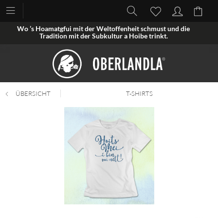
Wo ’s Hoamatgfui mit der Weltoffenheit schmust und die
Tradition mit der Subkultur a Hoibe trinkt.
ÜBERSICHT
T-SHIRTS