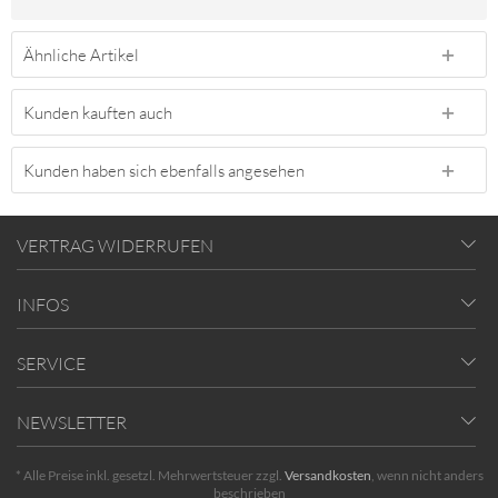
Ähnliche Artikel
Kunden kauften auch
Kunden haben sich ebenfalls angesehen
VERTRAG WIDERRUFEN
INFOS
SERVICE
NEWSLETTER
* Alle Preise inkl. gesetzl. Mehrwertsteuer zzgl.
Versandkosten
, wenn nicht anders
beschrieben