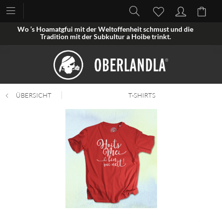
Wo ’s Hoamatgfui mit der Weltoffenheit schmust und die
Tradition mit der Subkultur a Hoibe trinkt.
ÜBERSICHT
T-SHIRTS