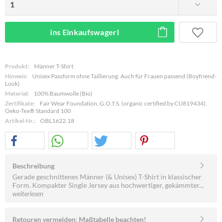
ins Einkaufswagerl
Produkt:
Männer T-Shirt
Hinweis:
Unisex Passform ohne Taillierung. Auch für Frauen passend (Boyfriend-
Look).
Material:
100% Baumwolle (Bio)
Zertifikate:
Fair Wear Foundation, G.O.T.S. (organic certified by CU819434),
Oeko-Tex® Standard 100
Artikel-Nr.:
OBL1622.18
Beschreibung
Gerade geschnittenes Männer (& Unisex) T-Shirt in klassischer
Form. Kompakter Single Jersey aus hochwertiger, gekämmter...
weiterlesen
Retouren vermeiden: Maßtabelle beachten!