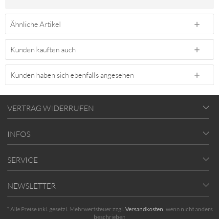
Ähnliche Artikel
Kunden kauften auch
Kunden haben sich ebenfalls angesehen
VERTRAG WIDERRUFEN
INFOS
SERVICE
NEWSLETTER
* Alle Preise inkl. gesetzl. Mehrwertsteuer zzgl.
Versandkosten
, wenn nicht anders
beschrieben