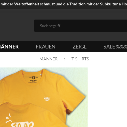
mit der Weltoffenheit schmust und die Tradition mit der Subkultur a Hoi
ÄNNER
FRAUEN
ZEIGL
SALE %%
MÄNNER
T-SHIRTS