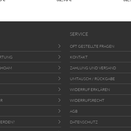
SERVICE
OFT GESTELLTE FRAGEN
RTUNG
KONTAKT
AHOAM
ZAHLUNG UND VERSAND
UMTAUSCH / RÜCKGABE
WIDERRUF ERKLÄREN
ER
WIDERRUFSRECHT
AGB
ERDEN?
DATENSCHUTZ