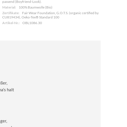
passend (Boyfriend-Look).
Material:
100% Baumwolle (Bio)
Zertifikate:
Fair Wear Foundation, G.O.T.S. (organic certified by
CU819434), Oeko-Tex® Standard 100
Artikel-Nr.:
OBL1086.30
ßer,
a's halt
ger,