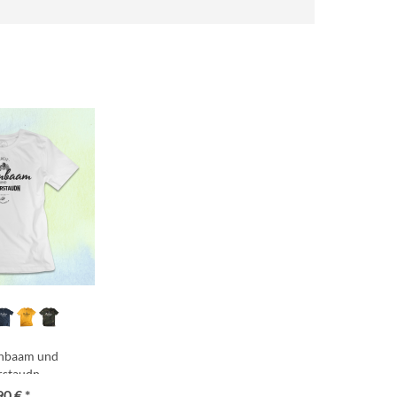
rnbaam und
rstaudn
90 € *