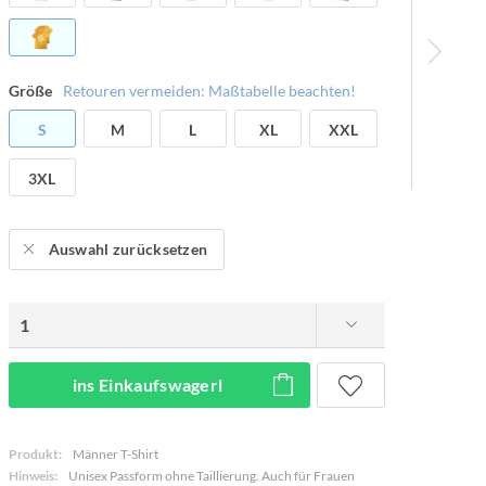
Größe
Retouren vermeiden: Maßtabelle beachten!
S
M
L
XL
XXL
3XL
Auswahl zurücksetzen
ins Einkaufswagerl
Produkt:
Männer T-Shirt
Hinweis:
Unisex Passform ohne Taillierung. Auch für Frauen