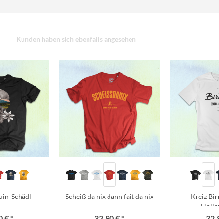
Kunden haben sich ebenfalls angesehen
uin-Schädl
Scheiß da nix dann fait da nix
Kreiz Bi
Holle
 € *
32,90 € *
32,