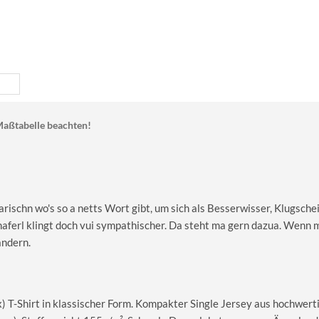
aßtabelle beachten!
rischn wo's so a netts Wort gibt, um sich als Besserwisser, Klugschei
ferl klingt doch vui sympathischer. Da steht ma gern dazua. Wenn m
andern.
T-Shirt in klassischer Form. Kompakter Single Jersey aus hochwerti