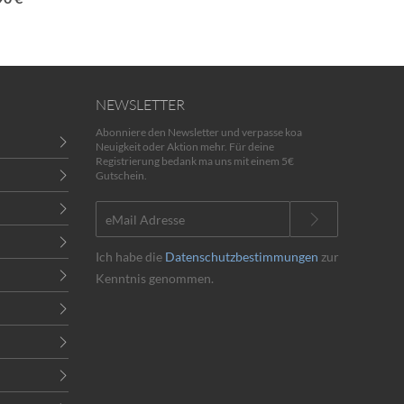
NEWSLETTER
Abonniere den Newsletter und verpasse koa
Neuigkeit oder Aktion mehr. Für deine
Registrierung bedank ma uns mit einem 5€
Gutschein.
Ich habe die
Datenschutzbestimmungen
zur
Kenntnis genommen.