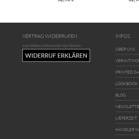
VERTRAG WIDERRUFEN
INFOS
zum Widerrufsformular hier klicken:
ÜBER UNS
WIDERRUF ERKLÄREN
VERANTWO
PRINTED D
LOOKBOOK
BLOG
NEWSLETT
LIEFERZEIT
HÄNDLER W