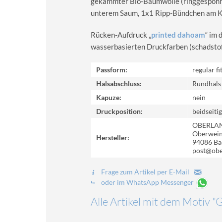
gekämmter Bio-Baumwolle (ringgesponn
unterem Saum, 1x1 Ripp-Bündchen am Kr
Rücken-Aufdruck „
printed dahoam
“ im 
wasserbasierten Druckfarben (schadstoff-
Passform:
regular fi
Halsabschluss:
Rundhals
Kapuze:
nein
Druckposition:
beidseitig
OBERLA
Oberweinz
Hersteller:
94086 Ba
post@obe
Frage zum Artikel per E-Mail
oder im WhatsApp Messenger
Alle Artikel mit dem Motiv "