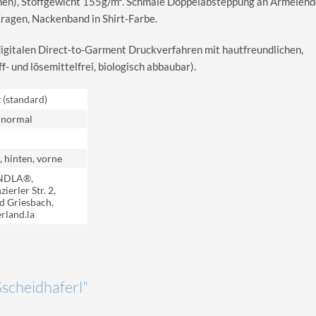
en), Stoffgewicht 155g/m². Schmale Doppelabsteppung an Ärmelend
agen, Nackenband in Shirt-Farbe.
digitalen Direct-to-Garment Druckverfahren mit hautfreundlichen,
 und lösemittelfrei, biologisch abbaubar).
t (standard)
 normal
, hinten, vorne
NDLA®,
ierler Str. 2,
d Griesbach,
rland.la
Gscheidhaferl"