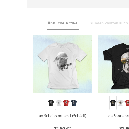
Ähnliche Artikel
Kunden kauften auch
an Scheiss muass i (Schädl)
da Sonnabr
32,90 € *
32,90