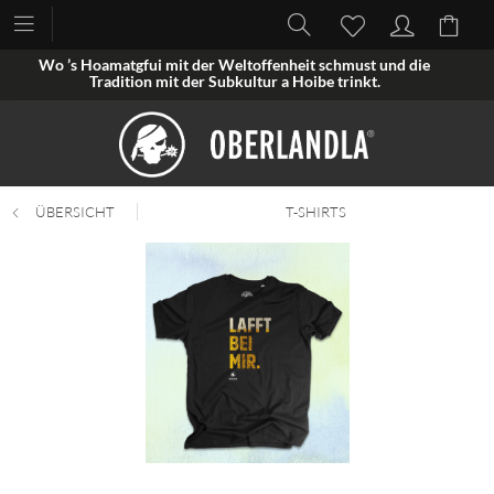
Wo ’s Hoamatgfui mit der Weltoffenheit schmust und die
Tradition mit der Subkultur a Hoibe trinkt.
ÜBERSICHT
T-SHIRTS