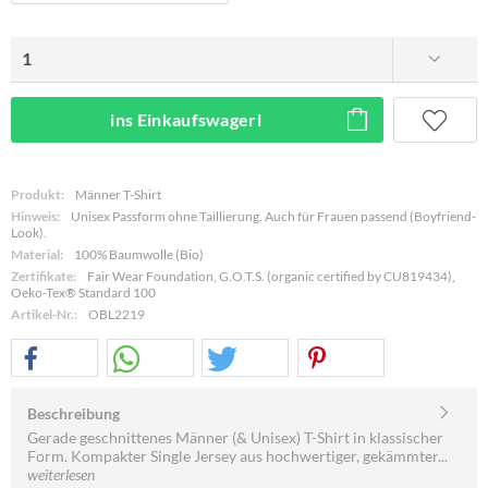
ins Einkaufswagerl
Produkt:
Männer T-Shirt
Hinweis:
Unisex Passform ohne Taillierung. Auch für Frauen passend (Boyfriend-
Look).
Material:
100% Baumwolle (Bio)
Zertifikate:
Fair Wear Foundation, G.O.T.S. (organic certified by CU819434),
Oeko-Tex® Standard 100
Artikel-Nr.:
OBL2219
Beschreibung
Gerade geschnittenes Männer (& Unisex) T-Shirt in klassischer
Form. Kompakter Single Jersey aus hochwertiger, gekämmter...
weiterlesen