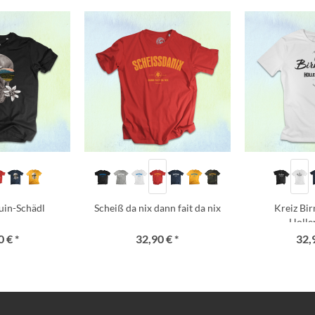
uin-Schädl
Scheiß da nix dann fait da nix
Kreiz Bi
Holle
 € *
32,90 € *
32,