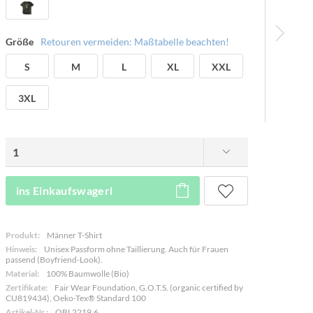
Größe
Retouren vermeiden: Maßtabelle beachten!
S
M
L
XL
XXL
3XL
ins Einkaufswagerl
Produkt:
Männer T-Shirt
Hinweis:
Unisex Passform ohne Taillierung. Auch für Frauen
passend (Boyfriend-Look).
Material:
100% Baumwolle (Bio)
Zertifikate:
Fair Wear Foundation, G.O.T.S. (organic certified by
CU819434), Oeko-Tex® Standard 100
Artikel-Nr.:
OBL2219.6