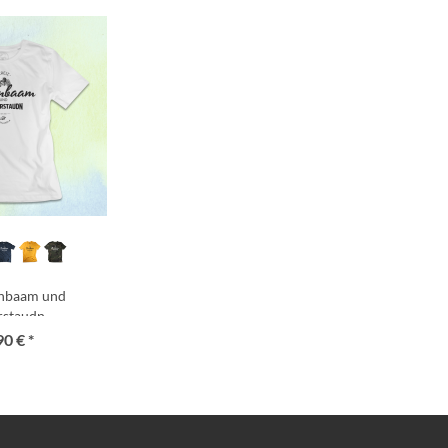
rnbaam und
rstaudn
90 € *