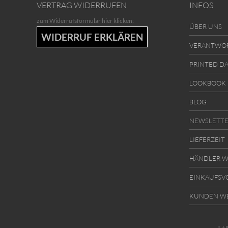
VERTRAG WIDERRUFEN
INFOS
zum Widerrufsformular hier klicken:
ÜBER UNS
WIDERRUF ERKLÄREN
VERANTWO
PRINTED D
LOOKBOOK
BLOG
NEWSLETT
LIEFERZEIT
HÄNDLER W
EINKAUFSV
KUNDEN W