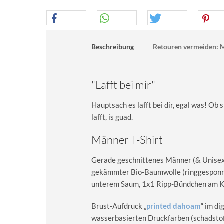
Beschreibung
Retouren vermeiden: M
"Lafft bei mir"
Hauptsach es lafft bei dir, egal was! Ob 
lafft, is guad.
Männer T-Shirt
Gerade geschnittenes Männer (& Unisex) 
gekämmter Bio-Baumwolle (ringgesponn
unterem Saum, 1x1 Ripp-Bündchen am Kra
Brust-Aufdruck „
printed dahoam
“ im d
wasserbasierten Druckfarben (schadstoff-