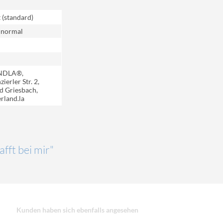
t (standard)
 normal
NDLA®,
ierler Str. 2,
d Griesbach,
rland.la
afft bei mir"
Kunden haben sich ebenfalls angesehen